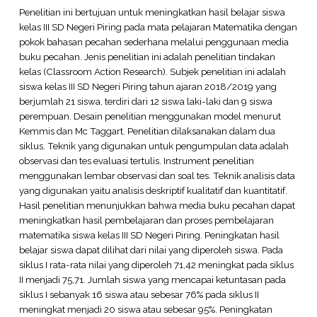
Penelitian ini bertujuan untuk meningkatkan hasil belajar siswa
kelas III SD Negeri Piring pada mata pelajaran Matematika dengan
pokok bahasan pecahan sederhana melalui penggunaan media
buku pecahan. Jenis penelitian ini adalah penelitian tindakan
kelas (Classroom Action Research). Subjek penelitian ini adalah
siswa kelas III SD Negeri Piring tahun ajaran 2018/2019 yang
berjumlah 21 siswa, terdiri dari 12 siswa laki-laki dan 9 siswa
perempuan. Desain penelitian menggunakan model menurut
Kemmis dan Mc Taggart. Penelitian dilaksanakan dalam dua
siklus. Teknik yang digunakan untuk pengumpulan data adalah
observasi dan tes evaluasi tertulis. Instrument penelitian
menggunakan lembar observasi dan soal tes. Teknik analisis data
yang digunakan yaitu analisis deskriptif kualitatif dan kuantitatif.
Hasil penelitian menunjukkan bahwa media buku pecahan dapat
meningkatkan hasil pembelajaran dan proses pembelajaran
matematika siswa kelas III SD Negeri Piring. Peningkatan hasil
belajar siswa dapat dilihat dari nilai yang diperoleh siswa. Pada
siklus I rata-rata nilai yang diperoleh 71,42 meningkat pada siklus
II menjadi 75,71. Jumlah siswa yang mencapai ketuntasan pada
siklus I sebanyak 16 siswa atau sebesar 76% pada siklus II
meningkat menjadi 20 siswa atau sebesar 95%. Peningkatan