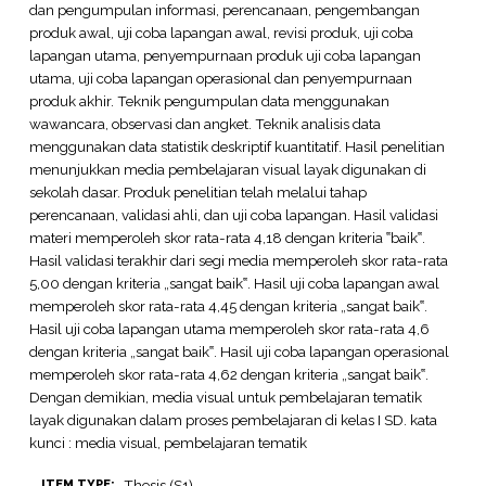
dan pengumpulan informasi, perencanaan, pengembangan
produk awal, uji coba lapangan awal, revisi produk, uji coba
lapangan utama, penyempurnaan produk uji coba lapangan
utama, uji coba lapangan operasional dan penyempurnaan
produk akhir. Teknik pengumpulan data menggunakan
wawancara, observasi dan angket. Teknik analisis data
menggunakan data statistik deskriptif kuantitatif. Hasil penelitian
menunjukkan media pembelajaran visual layak digunakan di
sekolah dasar. Produk penelitian telah melalui tahap
perencanaan, validasi ahli, dan uji coba lapangan. Hasil validasi
materi memperoleh skor rata-rata 4,18 dengan kriteria ‟baik‟.
Hasil validasi terakhir dari segi media memperoleh skor rata-rata
5,00 dengan kriteria „sangat baik‟. Hasil uji coba lapangan awal
memperoleh skor rata-rata 4,45 dengan kriteria „sangat baik‟.
Hasil uji coba lapangan utama memperoleh skor rata-rata 4,6
dengan kriteria „sangat baik‟. Hasil uji coba lapangan operasional
memperoleh skor rata-rata 4,62 dengan kriteria „sangat baik‟.
Dengan demikian, media visual untuk pembelajaran tematik
layak digunakan dalam proses pembelajaran di kelas I SD. kata
kunci : media visual, pembelajaran tematik
Thesis (S1)
ITEM TYPE: