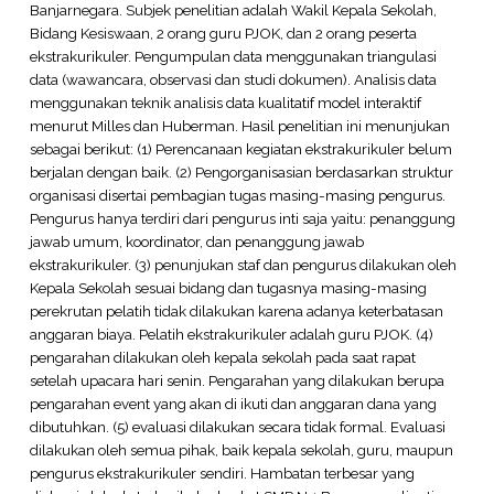
Banjarnegara. Subjek penelitian adalah Wakil Kepala Sekolah,
Bidang Kesiswaan, 2 orang guru PJOK, dan 2 orang peserta
ekstrakurikuler. Pengumpulan data menggunakan triangulasi
data (wawancara, observasi dan studi dokumen). Analisis data
menggunakan teknik analisis data kualitatif model interaktif
menurut Milles dan Huberman. Hasil penelitian ini menunjukan
sebagai berikut: (1) Perencanaan kegiatan ekstrakurikuler belum
berjalan dengan baik. (2) Pengorganisasian berdasarkan struktur
organisasi disertai pembagian tugas masing-masing pengurus.
Pengurus hanya terdiri dari pengurus inti saja yaitu: penanggung
jawab umum, koordinator, dan penanggung jawab
ekstrakurikuler. (3) penunjukan staf dan pengurus dilakukan oleh
Kepala Sekolah sesuai bidang dan tugasnya masing-masing
perekrutan pelatih tidak dilakukan karena adanya keterbatasan
anggaran biaya. Pelatih ekstrakurikuler adalah guru PJOK. (4)
pengarahan dilakukan oleh kepala sekolah pada saat rapat
setelah upacara hari senin. Pengarahan yang dilakukan berupa
pengarahan event yang akan di ikuti dan anggaran dana yang
dibutuhkan. (5) evaluasi dilakukan secara tidak formal. Evaluasi
dilakukan oleh semua pihak, baik kepala sekolah, guru, maupun
pengurus ekstrakurikuler sendiri. Hambatan terbesar yang