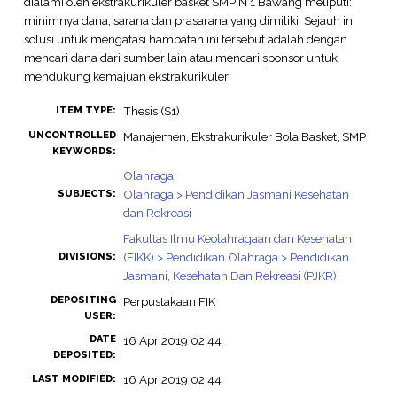
dialami oleh ekstrakurikuler basket SMP N 1 Bawang meliputi:
minimnya dana, sarana dan prasarana yang dimiliki. Sejauh ini
solusi untuk mengatasi hambatan ini tersebut adalah dengan
mencari dana dari sumber lain atau mencari sponsor untuk
mendukung kemajuan ekstrakurikuler
Thesis (S1)
ITEM TYPE:
UNCONTROLLED
Manajemen, Ekstrakurikuler Bola Basket, SMP
KEYWORDS:
Olahraga
Olahraga > Pendidikan Jasmani Kesehatan
SUBJECTS:
dan Rekreasi
Fakultas Ilmu Keolahragaan dan Kesehatan
(FIKK) > Pendidikan Olahraga > Pendidikan
DIVISIONS:
Jasmani, Kesehatan Dan Rekreasi (PJKR)
DEPOSITING
Perpustakaan FIK
USER:
DATE
16 Apr 2019 02:44
DEPOSITED:
16 Apr 2019 02:44
LAST MODIFIED: