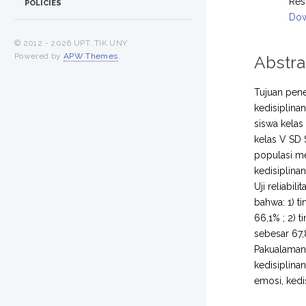
Res
POLICIES
Dow
© 2012 -
2026 UPT. TIK UNY
Powered by
APW Themes
.
Abstra
Tujuan pene
kedisiplina
siswa kelas
kelas V SD 
populasi me
kedisiplina
Uji reliabi
bahwa: 1) 
66,1% ; 2) 
sebesar 67,
Pakualaman
kedisiplinan
emosi, kedi