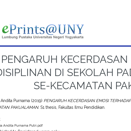
PENGARUH KECERDASAN 
ISIPLINAN DI SEKOLAH PA
SE-KECAMATAN P
ia Andita Purnama
(2019)
PENGARUH KECERDASAN EMOSI TERHADAP K
ATAN PAKUALAMAN.
S1 thesis, Fakultas Ilmu Pendidikan.
t
ia Andita Purnama Putri.pdf