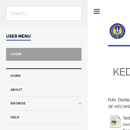
Toggle
USER MENU
LOGIN
KED
HOME
ABOUT
Putri, Dest
BROWSE
SE-KECAM
HELP
Tex
Dest