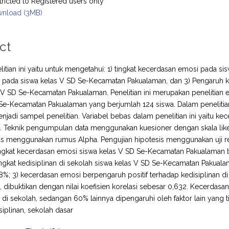
tricted to Registered users only
nload (3MB)
ct
litian ini yaitu untuk mengetahui: 1) tingkat kecerdasan emosi pada s
n pada siswa kelas V SD Se-Kecamatan Pakualaman, dan 3) Pengaruh k
 V SD Se-Kecamatan Pakualaman. Penelitian ini merupakan penelitian ex-
Se-Kecamatan Pakualaman yang berjumlah 124 siswa. Dalam penelitian 
njadi sampel penelitian. Variabel bebas dalam penelitian ini yaitu kec
n. Teknik pengumpulan data menggunakan kuesioner dengan skala likert. 
litas menggunakan rumus Alpha. Pengujian hipotesis menggunakan uji re
tingkat kecerdasan emosi siswa kelas V SD Se-Kecamatan Pakualaman
tingkat kedisiplinan di sekolah siswa kelas V SD Se-Kecamatan Paku
8%; 3) kecerdasan emosi berpengaruh positif terhadap kedisiplinan 
, dibuktikan dengan nilai koefisien korelasi sebesar 0,632. Kecerd
 di sekolah, sedangan 60% lainnya dipengaruhi oleh faktor lain yang tid
siplinan, sekolah dasar