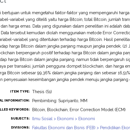
ct
ini bertujuan untuk mengetahui faktor-faktor yang mempengaruhi harg
bel-variabel yang diteliti yaitu harga Bitcoin, total Bitcoin, jumlah t
 dan harga emas. Data yang digunakan dalam penelitian ini adalah dat
ng. Data tersebut kemudian diolah menggunakan metode Error Correct
riabel-variabel yang ditentukan terhadap harga Bitcoin. Hasil penelit
hadap harga Bitcoin dalam jangka panjang maupun jangka pendek; (2) J
ckchain berpengaruh positif terhadap harga Bitcoin dalam jangka p
hadap harga Bitcoin dalam jangka panjang, namun tidak berpengaruh sign
biaya per transaksi, jumlah pengguna dompet blockchain, dan harga
rga Bitcoin sebesar 99,36% dalam jangka panjang dan sebesar 16,51%
n penyesuaian keseimbangan jangka pendek menuju jangka panjang d
Thesis (S1)
ITEM TYPE:
Pembimbing: Supriyanto, MM
AL INFORMATION:
Bitcoin, Blockchain, Error Correction Model (ECM)
LLED KEYWORDS:
Ilmu Sosial > Ekonomi > Ekonomi
SUBJECTS:
Fakultas Ekonomi dan Bisnis (FEB) > Pendidikan Ek
DIVISIONS: