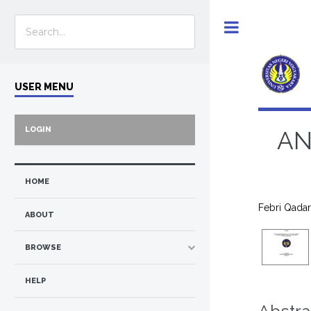
Toggle
USER MENU
LOGIN
AN
HOME
Febri Qadar
ABOUT
BROWSE
HELP