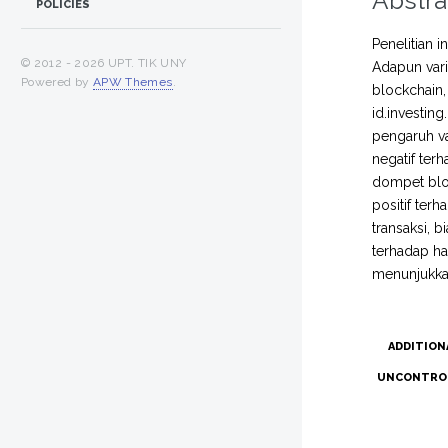
Abstra
POLICIES
Penelitian 
© 2012 -
2026 UPT. TIK UNY
Adapun varia
Powered by
APW Themes
.
blockchain,
id.investi
pengaruh va
negatif ter
dompet blo
positif ter
transaksi, 
terhadap ha
menunjukka
ADDITION
UNCONTRO