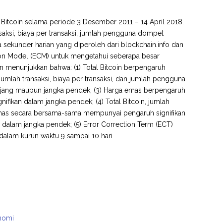
a Bitcoin selama periode 3 Desember 2011 – 14 April 2018.
ransaksi, biaya per transaksi, jumlah pengguna dompet
a sekunder harian yang diperoleh dari blockchain.info dan
ion Model (ECM) untuk mengetahui seberapa besar
ian menunjukkan bahwa: (1) Total Bitcoin berpengaruh
umlah transaksi, biaya per transaksi, dan jumlah pengguna
anjang maupun jangka pendek; (3) Harga emas berpengaruh
ifikan dalam jangka pendek; (4) Total Bitcoin, jumlah
 emas secara bersama-sama mempunyai pengaruh signifikan
 dalam jangka pendek; (5) Error Correction Term (ECT)
alam kurun waktu 9 sampai 10 hari.
onomi