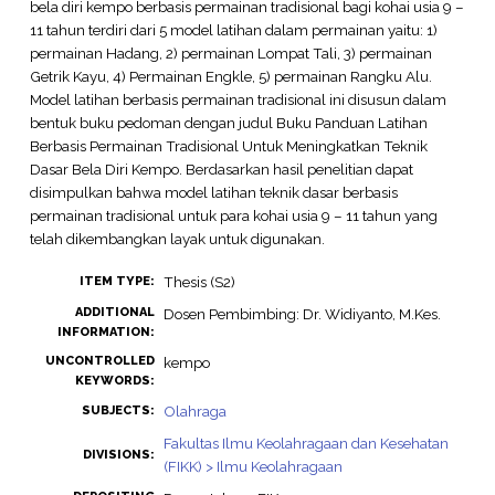
bela diri kempo berbasis permainan tradisional bagi kohai usia 9 –
11 tahun terdiri dari 5 model latihan dalam permainan yaitu: 1)
permainan Hadang, 2) permainan Lompat Tali, 3) permainan
Getrik Kayu, 4) Permainan Engkle, 5) permainan Rangku Alu.
Model latihan berbasis permainan tradisional ini disusun dalam
bentuk buku pedoman dengan judul Buku Panduan Latihan
Berbasis Permainan Tradisional Untuk Meningkatkan Teknik
Dasar Bela Diri Kempo. Berdasarkan hasil penelitian dapat
disimpulkan bahwa model latihan teknik dasar berbasis
permainan tradisional untuk para kohai usia 9 – 11 tahun yang
telah dikembangkan layak untuk digunakan.
Thesis (S2)
ITEM TYPE:
ADDITIONAL
Dosen Pembimbing: Dr. Widiyanto, M.Kes.
INFORMATION:
UNCONTROLLED
kempo
KEYWORDS:
Olahraga
SUBJECTS:
Fakultas Ilmu Keolahragaan dan Kesehatan
DIVISIONS:
(FIKK) > Ilmu Keolahragaan