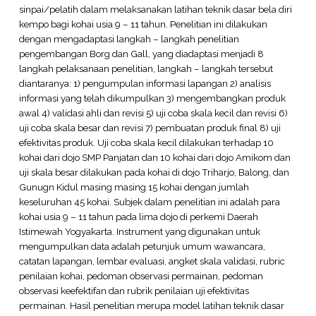
sinpai/pelatih dalam melaksanakan latihan teknik dasar bela diri
kempo bagi kohai usia 9 – 11 tahun. Penelitian ini dilakukan
dengan mengadaptasi langkah – langkah penelitian
pengembangan Borg dan Gall, yang diadaptasi menjadi 8
langkah pelaksanaan penelitian, langkah – langkah tersebut
diantaranya: 1) pengumpulan informasi lapangan 2) analisis
informasi yang telah dikumpulkan 3) mengembangkan produk
awal 4) validasi ahli dan revisi 5) uji coba skala kecil dan revisi 6)
uji coba skala besar dan revisi 7) pembuatan produk final 8) uji
efektivitas produk. Uji coba skala kecil dilakukan terhadap 10
kohai dari dojo SMP Panjatan dan 10 kohai dari dojo Amikom dan
uji skala besar dilakukan pada kohai di dojo Triharjo, Balong, dan
Gunugn Kidul masing masing 15 kohai dengan jumlah
keseluruhan 45 kohai. Subjek dalam penelitian ini adalah para
kohai usia 9 – 11 tahun pada lima dojo di perkemi Daerah
Istimewah Yogyakarta. Instrument yang digunakan untuk
mengumpulkan data adalah petunjuk umum wawancara,
catatan lapangan, lembar evaluasi, angket skala validasi, rubric
penilaian kohai, pedoman observasi permainan, pedoman
observasi keefektifan dan rubrik penilaian uji efektivitas
permainan. Hasil penelitian merupa model latihan teknik dasar