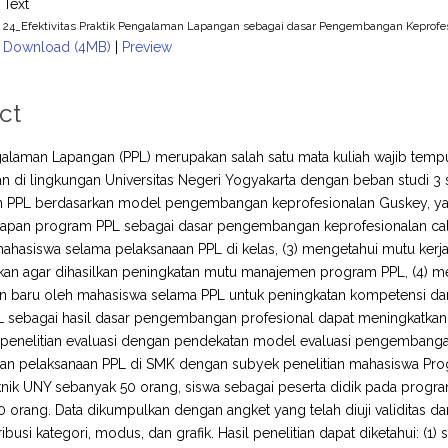
Text
24_Efektivitas Praktik Pengalaman Lapangan sebagai dasar Pengembangan Keprofe
Download (4MB)
|
Preview
ct
galaman Lapangan (PPL) merupakan salah satu mata kuliah wajib tem
n di lingkungan Universitas Negeri Yogyakarta dengan beban studi 3 sk
n PPL berdasarkan model pengembangan keprofesionalan Guskey, ya
iapan program PPL sebagai dasar pengembangan keprofesionalan cal
 mahasiswa selama pelaksanaan PPL di kelas, (3) mengetahui mutu ke
an agar dihasilkan peningkatan mutu manajemen program PPL, (4) m
an baru oleh mahasiswa selama PPL untuk peningkatan kompetensi dan
 sebagai hasil dasar pengembangan profesional dapat meningkatkan 
enelitian evaluasi dengan pendekatan model evaluasi pengembangan 
an pelaksanaan PPL di SMK dengan subyek penelitian mahasiswa Progr
eknik UNY sebanyak 50 orang, siswa sebagai peserta didik pada pro
 orang. Data dikumpulkan dengan angket yang telah diuji validitas dan r
ribusi kategori, modus, dan grafik. Hasil penelitian dapat diketahui: 