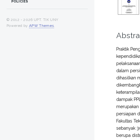
POLICIES
© 2012 -
2026 UPT. TIK UNY
Powered by
APW Themes
.
Abstra
Praktik Pen
kependidika
pelaksanaa
dalam pers
dihasilkan
dikembangk
keterampil
dampak PPL
merupakan p
persiapan d
Fakultas T
sebanyak 30
berupa dist