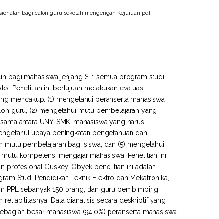
sionalan bagi calon guru sekolah mengengah Kejuruan.pdf
puh bagi mahasiswa jenjang S-1 semua program studi
s. Penelitian ini bertujuan melakukan evaluasi
ng mencakup: (1) mengetahui peranserta mahasiswa
on guru, (2) mengetahui mutu pembelajaran yang
rjasama antara UNY-SMK-mahasiswa yang harus
engetahui upaya peningkatan pengetahuan dan
 mutu pembelajaran bagi siswa, dan (5) mengetahui
mutu kompetensi mengajar mahasiswa. Penelitian ini
profesional Guskey. Obyek penelitian ini adalah
am Studi Pendidikan Teknik Elektro dan Mekatronika,
gram PPL sebanyak 150 orang, dan guru pembimbing
eliabilitasnya. Data dianalisis secara deskriptif yang
(1) sebagian besar mahasiswa (94,0%) peranserta mahasiswa