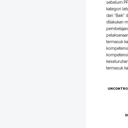
sebelum PPL
kategori le
dari “Baik”
dilakukan 
pembelajara
pelaksanaan
termasuk ka
kompetensi 
kompetensi 
keseluruhan
termasuk kat
UNCONTRO
D