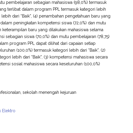
mutu pembelajaran sebagian mahasiswa (98,0%) termasuk
yang terlibat dalam program PPL termasuk kategori lebih
 lebih dari “Baik”, (4) penambahan pengetahuan baru yang
 dalam peningkatan kompetensi siswa (72,0%) dan mutu
an keterampilan baru yang dilakukan mahasiswa selama
si sebagian siswa (70,0%) dan mutu pembelajaran (78,75)
lam program PPL dapat dilihat dari capaian setiap
ruhan (100,0%) termasuk kategori lebih dari “Baik”, (2)
gori lebih dari “Baik”, (3) kompetensi mahasiswa secara
etensi sosial mahasiswa secara keseluruhan (100,0%)
fesionalan, sekolah menengah kejuruan
k Elektro