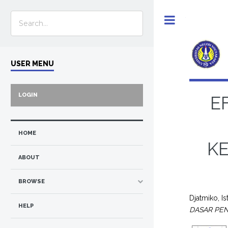
Toggle
USER MENU
LOGIN
E
HOME
K
ABOUT
BROWSE
Djatmiko, I
HELP
DASAR PE