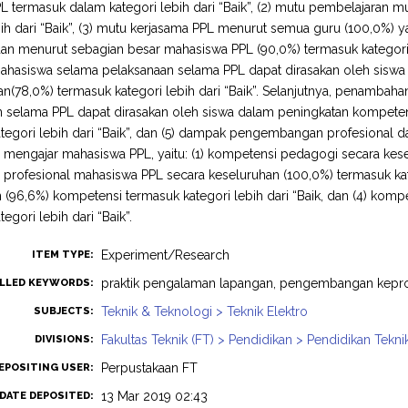
 termasuk dalam kategori lebih dari “Baik”, (2) mutu pembelajaran 
bih dari “Baik”, (3) mutu kerjasama PPL menurut semua guru (100,0%) 
 dan menurut sebagian besar mahasiswa PPL (90,0%) termasuk kategori
mahasiswa selama pelaksanaan selama PPL dapat dirasakan oleh siswa
n(78,0%) termasuk kategori lebih dari “Baik”. Selanjutnya, penambah
 selama PPL dapat dirasakan oleh siswa dalam peningkatan kompeten
tegori lebih dari “Baik”, dan (5) dampak pengembangan profesional da
mengajar mahasiswa PPL, yaitu: (1) kompetensi pedagogi secara keselu
profesional mahasiswa PPL secara keseluruhan (100,0%) termasuk kate
 (96,6%) kompetensi termasuk kategori lebih dari “Baik, dan (4) komp
egori lebih dari “Baik”.
Experiment/Research
ITEM TYPE:
praktik pengalaman lapangan, pengembangan kepro
LLED KEYWORDS:
Teknik & Teknologi > Teknik Elektro
SUBJECTS:
Fakultas Teknik (FT) > Pendidikan > Pendidikan Tekni
DIVISIONS:
Perpustakaan FT
EPOSITING USER:
13 Mar 2019 02:43
DATE DEPOSITED: