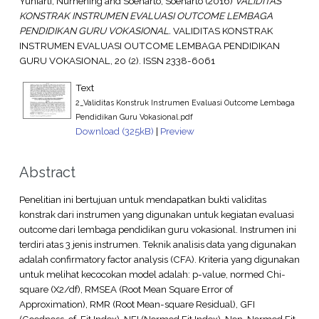
Yuniarti, Nurhening
and
Soenarto, Soenarto
(2016)
VALIDITAS
KONSTRAK INSTRUMEN EVALUASI OUTCOME LEMBAGA
PENDIDIKAN GURU VOKASIONAL.
VALIDITAS KONSTRAK
INSTRUMEN EVALUASI OUTCOME LEMBAGA PENDIDIKAN
GURU VOKASIONAL, 20 (2). ISSN 2338-6061
Text
2_Validitas Konstruk Instrumen Evaluasi Outcome Lembaga
Pendidikan Guru Vokasional.pdf
Download (325kB)
|
Preview
Abstract
Penelitian ini bertujuan untuk mendapatkan bukti validitas
konstrak dari instrumen yang digunakan untuk kegiatan evaluasi
outcome dari lembaga pendidikan guru vokasional. Instrumen ini
terdiri atas 3 jenis instrumen. Teknik analisis data yang digunakan
adalah confirmatory factor analysis (CFA). Kriteria yang digunakan
untuk melihat kecocokan model adalah: p-value, normed Chi-
square (X2/df), RMSEA (Root Mean Square Error of
Approximation), RMR (Root Mean-square Residual), GFI
(Goodness-of-Fit Index), NFI (Normed Fit Index), Non-Normed Fit