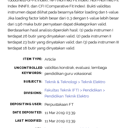
Index (NNFI), dan CFI (Comparative Fit Index). Bukti validitas
instrumen dapat dilihat pada besarnya faktor loading dan t-value.
Jika loading factor lebih besar dari 0,3 dengan t-value lebih besar
dari 1,96 maka butir pernyataan dapat dikategorikan valid.
Berdasarkan hasil analisis diperoleh hasil: (1) pada instrumen I
terdapat 26 butir yang dinyatakan valid; (2) pada instrumen II
terdapat 23 butir yang dinyatakan valid; dan (3) pada instrumen III
terdapat 18 butir yang dinyatakan valid.
Article
ITEM TYPE:
validitas konstrak, evaluasi, lembaga
UNCONTROLLED
KEYWORDS:
pendidikan guru vokasional
Teknik & Teknologi > Teknik Elektro
SUBJECTS:
Fakultas Teknik (FT) > Pendidikan >
DIVISIONS:
Pendidikan Teknik Elektro
Perpustakaan FT
DEPOSITING USER:
11 Mar 2019 03:39
DATE DEPOSITED:
11 Mar 2019 03:39
LAST MODIFIED: