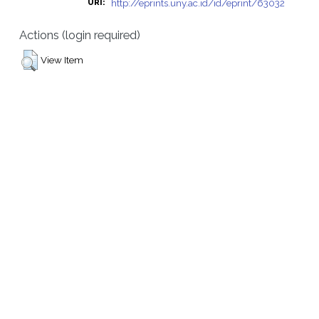
http://eprints.uny.ac.id/id/eprint/63032
URI:
Actions (login required)
View Item