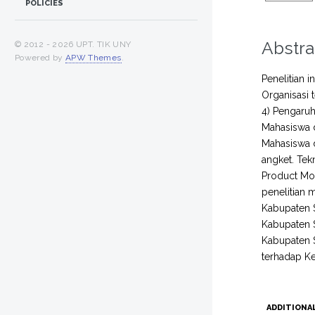
POLICIES
Abstra
© 2012 -
2026 UPT. TIK UNY
Powered by
APW Themes
.
Penelitian 
Organisasi 
4) Pengaru
Mahasiswa d
Mahasiswa 
angket. Tek
Product Mom
penelitian 
Kabupaten S
Kabupaten S
Kabupaten 
terhadap K
ADDITIONA