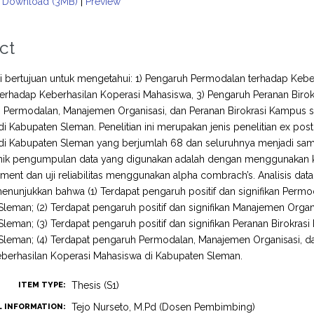
Download (3MB)
|
Preview
ct
ini bertujuan untuk mengetahui: 1) Pengaruh Permodalan terhadap Ke
terhadap Keberhasilan Koperasi Mahasiswa, 3) Pengaruh Peranan Biro
h Permodalan, Manajemen Organisasi, dan Peranan Birokrasi Kampus 
i Kabupaten Sleman. Penelitian ini merupakan jenis penelitian ex pos
di Kabupaten Sleman yang berjumlah 68 dan seluruhnya menjadi sa
nik pengumpulan data yang digunakan adalah dengan menggunakan kui
ent dan uji reliabilitas menggunakan alpha combrach’s. Analisis data 
menunjukkan bahwa (1) Terdapat pengaruh positif dan signifikan Perm
leman; (2) Terdapat pengaruh positif dan signifikan Manajemen Organ
leman; (3) Terdapat pengaruh positif dan signifikan Peranan Birokra
Sleman; (4) Terdapat pengaruh Permodalan, Manajemen Organisasi, 
eberhasilan Koperasi Mahasiswa di Kabupaten Sleman.
Thesis (S1)
ITEM TYPE:
Tejo Nurseto, M.Pd (Dosen Pembimbing)
L INFORMATION: