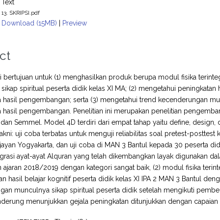
Text
13. SKRIPSI.pdf
Download (15MB)
|
Preview
ct
ini bertujuan untuk (1) menghasilkan produk berupa modul fisika terinte
n sikap spiritual peserta didik kelas XI MA; (2) mengetahui peningkatan
a hasil pengembangan; serta (3) mengetahui trend kecenderungan mun
ka hasil pengembangan. Penelitian ini merupakan penelitian penge
 dan Semmel. Model 4D terdiri dari empat tahap yaitu define, design, 
akni: uji coba terbatas untuk menguji reliabilitas soal pretest-postte
ayan Yogyakarta, dan uji coba di MAN 3 Bantul kepada 30 peserta didik
ntegrasi ayat-ayat Alquran yang telah dikembangkan layak digunakan dal
n ajaran 2018/2019 dengan kategori sangat baik, (2) modul fisika terin
n hasil belajar kognitif peserta didik kelas XI IPA 2 MAN 3 Bantul den
an munculnya sikap spiritual peserta didik setelah mengikuti pembel
derung menunjukkan gejala peningkatan ditunjukkan dengan capaian 