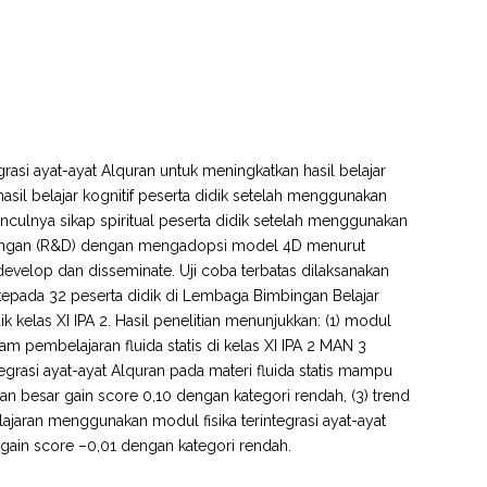
grasi ayat-ayat Alquran untuk meningkatkan hasil belajar
 hasil belajar kognitif peserta didik setelah menggunakan
culnya sikap spiritual peserta didik setelah menggunakan
mbangan (R&D) dengan mengadopsi model 4D menurut
develop dan disseminate. Uji coba terbatas dilaksanakan
st kepada 32 peserta didik di Lembaga Bimbingan Belajar
 kelas XI IPA 2. Hasil penelitian menunjukkan: (1) modul
am pembelajaran fluida statis di kelas XI IPA 2 MAN 3
tegrasi ayat-ayat Alquran pada materi fluida statis mampu
gan besar gain score 0,10 dengan kategori rendah, (3) trend
ajaran menggunakan modul fisika terintegrasi ayat-ayat
gain score –0,01 dengan kategori rendah.