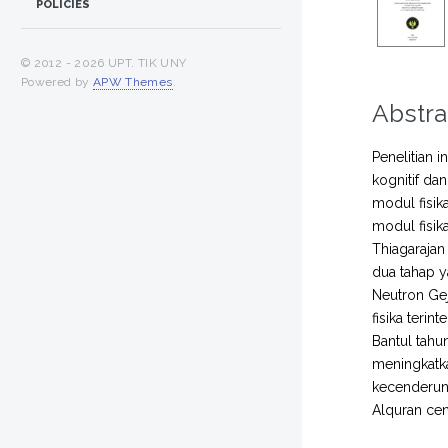
POLICIES
© 2012 -
2026 UPT. TIK UNY
Powered by
APW Themes
.
Abstra
Penelitian 
kognitif da
modul fisik
modul fisi
Thiagarajan
dua tahap y
Neutron Gej
fisika teri
Bantul tahu
meningkatka
kecenderung
Alquran cen