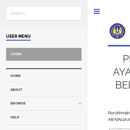
Toggle
USER MENU
LOGIN
P
AY
HOME
BE
ABOUT
BROWSE
Nurokhmah,
HELP
MENINGKAT