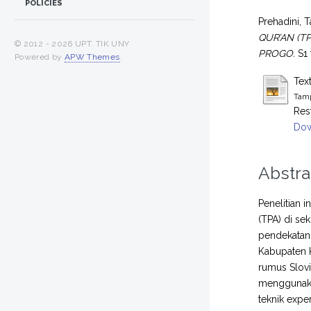
POLICIES
Prehadini, 
QUR’AN (T
© 2012 -
2026 UPT. TIK UNY
PROGO.
S1 
Powered by
APW Themes
.
Tex
Tamp
Res
Dow
Abstra
Penelitian 
(TPA) di se
pendekatan 
Kabupaten 
rumus Slovi
menggunakan
teknik exp