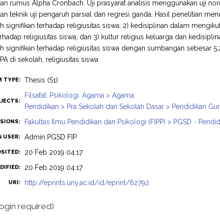
 rumus Alpha Cronbach. Uji prasyarat analisis menggunakan uji normalit
 teknik uji pengaruh parsial dan regresi ganda. Hasil penelitian menun
 signifikan terhadap religiusitas siswa; 2) kedisiplinan dalam mengiku
erhadap religiusitas siswa; dan 3) kultur religius keluarga dan kedisip
 signifikan terhadap religiusitas siswa dengan sumbangan sebesar 5,2%.
A di sekolah, religiusitas siswa
Thesis (S1)
M TYPE:
Filsafat. Psikologi. Agama > Agama
JECTS:
Pendidikan > Pra Sekolah dan Sekolah Dasar > Pendidikan Gu
Fakultas Ilmu Pendidikan dan Psikologi (FIPP) > PGSD - Pendi
ISIONS:
Admin PGSD FIP
G USER:
20 Feb 2019 04:17
OSITED:
20 Feb 2019 04:17
DIFIED:
http://eprints.uny.ac.id/id/eprint/62792
URI:
login required)