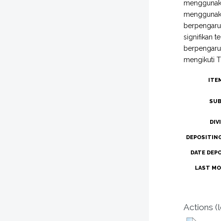
menggunakan
menggunakan
berpengaruh
signifikan t
berpengaruh
mengikuti TP
ITE
SUB
DIV
DEPOSITIN
DATE DEP
LAST MO
Actions (