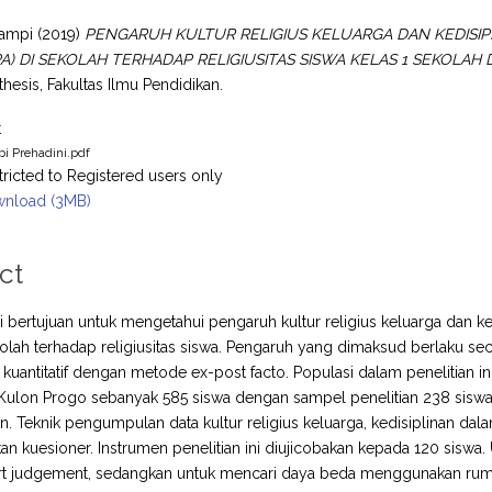
Tampi
(2019)
PENGARUH KULTUR RELIGIUS KELUARGA DAN KEDISIP
PA) DI SEKOLAH TERHADAP RELIGIUSITAS SISWA KELAS 1 SEKOL
thesis, Fakultas Ilmu Pendidikan.
t
i Prehadini.pdf
tricted to Registered users only
nload (3MB)
ct
ini bertujuan untuk mengetahui pengaruh kultur religius keluarga dan 
kolah terhadap religiusitas siswa. Pengaruh yang dimaksud berlaku s
kuantitatif dengan metode ex-post facto. Populasi dalam penelitian i
Kulon Progo sebanyak 585 siswa dengan sampel penelitian 238 sisw
n. Teknik pengumpulan data kultur religius keluarga, kedisiplinan dala
 kuesioner. Instrumen penelitian ini diujicobakan kepada 120 siswa. U
ert judgement, sedangkan untuk mencari daya beda menggunakan rumus