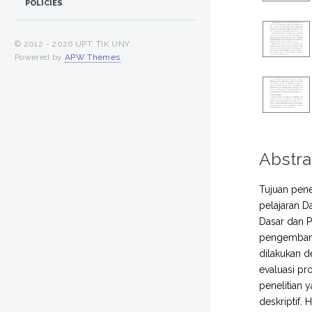
POLICIES
© 2012 -
2026 UPT. TIK UNY
Powered by
APW Themes
.
Abstra
Tujuan pene
pelajaran D
Dasar dan P
pengembang
dilakukan d
evaluasi pr
penelitian 
deskriptif. 