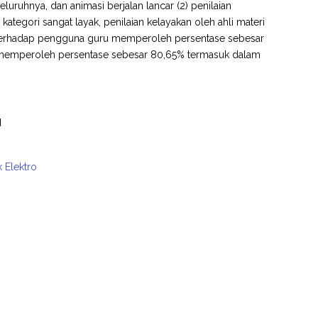
seluruhnya, dan animasi berjalan lancar (2) penilaian
egori sangat layak, penilaian kelayakan oleh ahli materi
 terhadap pengguna guru memperoleh persentase sebesar
a memperoleh persentase sebesar 80,65% termasuk dalam
d
k Elektro