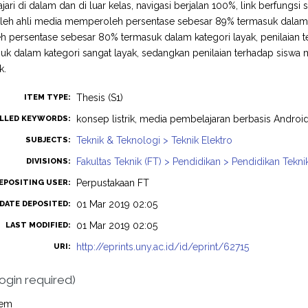
jari di dalam dan di luar kelas, navigasi berjalan 100%, link berfungsi 
leh ahli media memperoleh persentase sebesar 89% termasuk dalam kat
 persentase sebesar 80% termasuk dalam kategori layak, penilaian
uk dalam kategori sangat layak, sedangkan penilaian terhadap sisw
k.
Thesis (S1)
ITEM TYPE:
konsep listrik, media pembelajaran berbasis Androi
LLED KEYWORDS:
Teknik & Teknologi > Teknik Elektro
SUBJECTS:
Fakultas Teknik (FT) > Pendidikan > Pendidikan Tekni
DIVISIONS:
Perpustakaan FT
EPOSITING USER:
01 Mar 2019 02:05
DATE DEPOSITED:
01 Mar 2019 02:05
LAST MODIFIED:
http://eprints.uny.ac.id/id/eprint/62715
URI:
login required)
tem