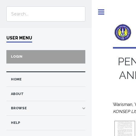
Toggle
USER MENU
LOGIN
PE
AN
HOME
ABOUT
Warisman, 
BROWSE
KONSEP LI
HELP