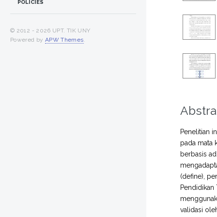
POLICIES
© 2012 -
2026 UPT. TIK UNY
Powered by
APW Themes
.
Abstra
Penelitian 
pada mata k
berbasis ad
mengadapta
(define), p
Pendidikan
menggunakan
validasi ol