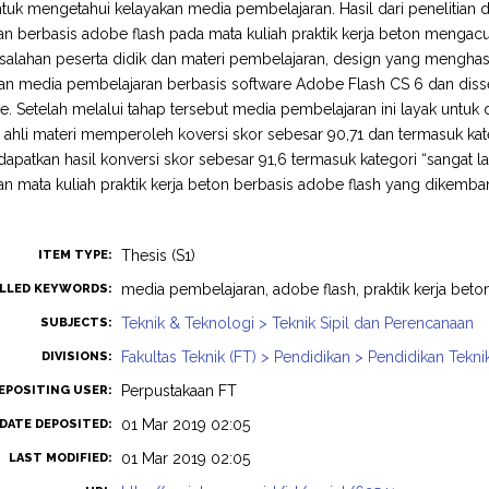
untuk mengetahui kelayakan media pembelajaran. Hasil dari penelitia
n berbasis adobe flash pada mata kuliah praktik kerja beton mengac
salahan peserta didik dan materi pembelajaran, design yang menghas
an media pembelajaran berbasis software Adobe Flash CS 6 dan diss
e. Setelah melalui tahap tersebut media pembelajaran ini layak untuk 
ahli materi memperoleh koversi skor sebesar 90,71 dan termasuk kateg
patkan hasil konversi skor sebesar 91,6 termasuk kategori “sangat 
n mata kuliah praktik kerja beton berbasis adobe flash yang dikemb
Thesis (S1)
ITEM TYPE:
media pembelajaran, adobe flash, praktik kerja beto
LLED KEYWORDS:
Teknik & Teknologi > Teknik Sipil dan Perencanaan
SUBJECTS:
Fakultas Teknik (FT) > Pendidikan > Pendidikan Tekni
DIVISIONS:
Perpustakaan FT
EPOSITING USER:
01 Mar 2019 02:05
DATE DEPOSITED:
01 Mar 2019 02:05
LAST MODIFIED: