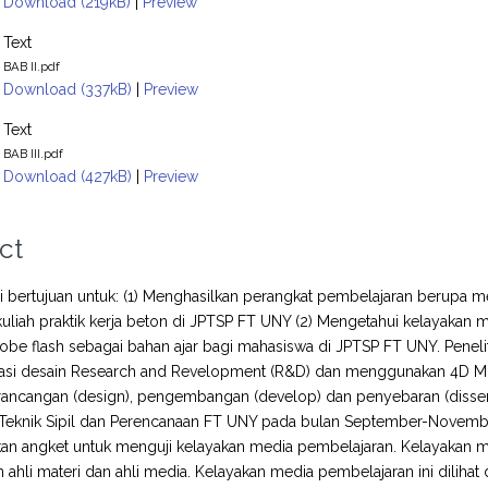
Download (219kB)
|
Preview
Text
BAB II.pdf
Download (337kB)
|
Preview
Text
BAB III.pdf
Download (427kB)
|
Preview
ct
ini bertujuan untuk: (1) Menghasilkan perangkat pembelajaran berupa
uliah praktik kerja beton di JPTSP FT UNY (2) Mengetahui kelayakan m
obe flash sebagai bahan ajar bagi mahasiswa di JPTSP FT UNY. Penel
si desain Research and Revelopment (R&D) dan menggunakan 4D Mod
erancangan (design), pengembangan (develop) dan penyebaran (dissemi
 Teknik Sipil dan Perencanaan FT UNY pada bulan September-Novemb
 angket untuk menguji kelayakan media pembelajaran. Kelayakan med
eh ahli materi dan ahli media. Kelayakan media pembelajaran ini diliha