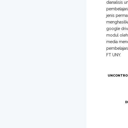
dianalisis 
pembelajara
jenis perma
menghasilk
google driv
modul oleh 
media menda
pembelajara
FT UNY.
UNCONTRO
D