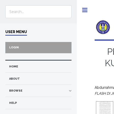
Toggle
USER MENU
LOGIN
P
K
HOME
ABOUT
Abdurrahman
BROWSE
FLASH DI J
HELP