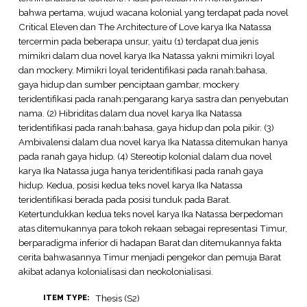
bahwa pertama, wujud wacana kolonial yang terdapat pada novel
Critical Eleven dan The Architecture of Love karya Ika Natassa
tercermin pada beberapa unsur, yaitu (1) terdapat dua jenis
mimikri dalam dua novel karya Ika Natassa yakni mimikri loyal
dan mockery. Mimikri loyal teridentifikasi pada ranah:bahasa,
gaya hidup dan sumber penciptaan gambar, mockery
teridentifikasi pada ranah:pengarang karya sastra dan penyebutan
nama. (2) Hibriditas dalam dua novel karya Ika Natassa
teridentifikasi pada ranah:bahasa, gaya hidup dan pola pikir. (3)
Ambivalensi dalam dua novel karya Ika Natassa ditemukan hanya
pada ranah gaya hidup. (4) Stereotip kolonial dalam dua novel
karya Ika Natassa juga hanya teridentifikasi pada ranah gaya
hidup. Kedua, posisi kedua teks novel karya Ika Natassa
teridentifikasi berada pada posisi tunduk pada Barat.
Ketertundukkan kedua teks novel karya Ika Natassa berpedoman
atas ditemukannya para tokoh rekaan sebagai representasi Timur,
berparadigma inferior di hadapan Barat dan ditemukannya fakta
cerita bahwasannya Timur menjadi pengekor dan pemuja Barat
akibat adanya kolonialisasi dan neokolonialisasi.
Thesis (S2)
ITEM TYPE: