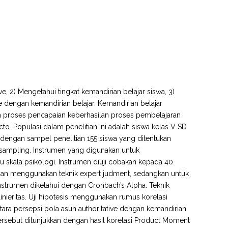
ive, 2) Mengetahui tingkat kemandirian belajar siswa, 3)
ve dengan kemandirian belajar. Kemandirian belajar
m proses pencapaian keberhasilan proses pembelajaran
to. Populasi dalam penelitian ini adalah siswa kelas V SD
engan sampel penelitian 155 siswa yang ditentukan
ampling. Instrumen yang digunakan untuk
u skala psikologi. Instrumen diuji cobakan kepada 40
dengan menggunakan teknik expert judment, sedangkan untuk
strumen diketahui dengan Cronbach’s Alpha. Teknik
inieritas. Uji hipotesis menggunakan rumus korelasi
tara persepsi pola asuh authoritative dengan kemandirian
rsebut ditunjukkan dengan hasil korelasi Product Moment