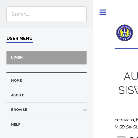
Toggle
USER MENU
LOGIN
AU
HOME
SIS
ABOUT
BROWSE
Febriyana, 
HELP
V SD Se-G