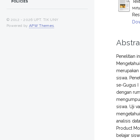
Tex
POLICIES
Mift
Res
© 2012 -
2026 UPT. TIK UNY
Dow
Powered by
APW Themes
.
Abstra
Penelitian i
Mengetahui 
merupakan k
siswa. Pene
se-Gugus I
dengan rum
mengumpulka
siswa. Uji 
mengetahui
analisis da
Product Mom
belajar sis