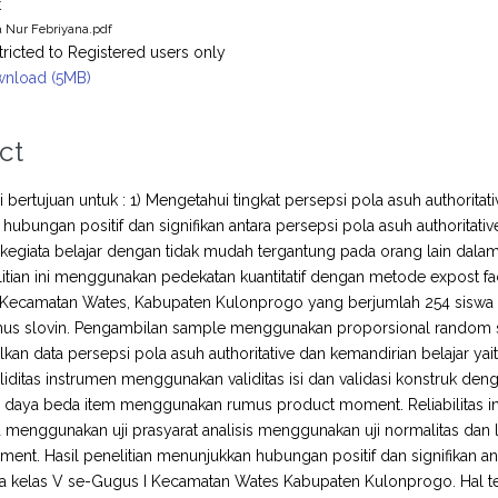
t
a Nur Febriyana.pdf
tricted to Registered users only
nload (5MB)
ct
ni bertujuan untuk : 1) Mengetahui tingkat persepsi pola asuh authoritat
hubungan positif dan signifikan antara persepsi pola asuh authoritati
egiata belajar dengan tidak mudah tergantung pada orang lain dala
litian ini menggunakan pedekatan kuantitatif dengan metode expost fac
 Kecamatan Wates, Kabupaten Kulonprogo yang berjumlah 254 siswa d
us slovin. Pengambilan sample menggunakan proporsional random s
n data persepsi pola asuh authoritative dan kemandirian belajar yait
validitas instrumen menggunakan validitas isi dan validasi konstruk 
 daya beda item menggunakan rumus product moment. Reliabilitas in
ta menggunakan uji prasyarat analisis menggunakan uji normalitas dan l
ent. Hasil penelitian menunjukkan hubungan positif dan signifikan an
wa kelas V se-Gugus I Kecamatan Wates Kabupaten Kulonprogo. Hal te