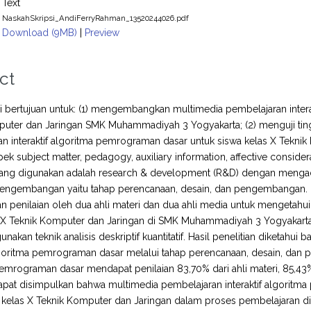
Text
NaskahSkripsi_AndiFerryRahman_13520244026.pdf
Download (9MB)
|
Preview
ct
ini bertujuan untuk: (1) mengembangkan multimedia pembelajaran inte
puter dan Jaringan SMK Muhammadiyah 3 Yogyakarta; (2) menguji tin
an interaktif algoritma pemrograman dasar untuk siswa kelas X Tek
ek subject matter, pedagogy, auxiliary information, affective consider
 yang digunakan adalah research & development (R&D) dengan menga
pengembangan yaitu tahap perencanaan, desain, dan pengembangan. Peng
kan penilaian oleh dua ahli materi dan dua ahli media untuk mengetahui
s X Teknik Komputer dan Jaringan di SMK Muhammadiyah 3 Yogyakarta
nakan teknik analisis deskriptif kuantitatif. Hasil penelitian diketa
algoritma pemrograman dasar melalui tahap perencanaan, desain, dan 
emrograman dasar mendapat penilaian 83,70% dari ahli materi, 85,43%
pat disimpulkan bahwa multimedia pembelajaran interaktif algoritm
a kelas X Teknik Komputer dan Jaringan dalam proses pembelajaran