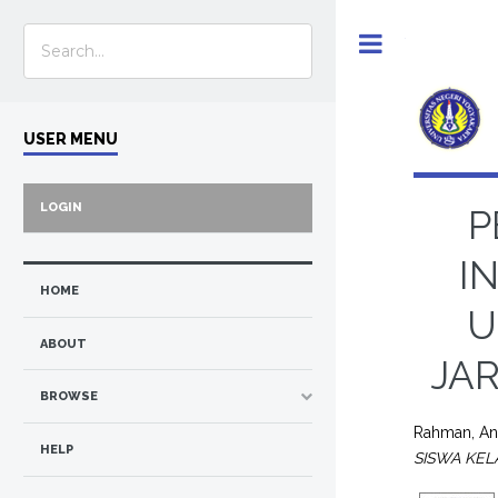
Toggle
USER MENU
LOGIN
P
I
HOME
U
ABOUT
JA
BROWSE
Rahman, An
HELP
SISWA KEL