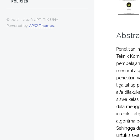
POLICIES
© 2012 -
2026 UPT. TIK UNY
Powered by
APW Themes
.
Abstra
Penelitian 
Teknik Kom
pembelajar
menurut asp
penelitian
tiga tahap 
alfa dilaku
siswa kela
data menggu
interaktif 
algoritma p
Sehingga da
untuk sisw