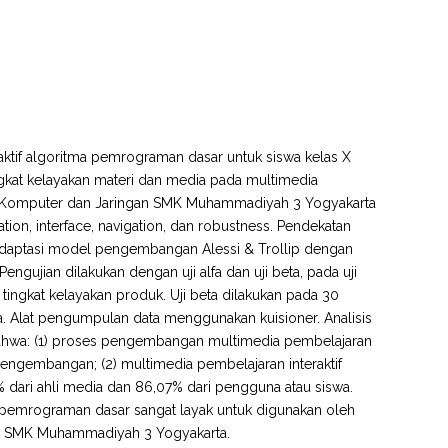
raktif algoritma pemrograman dasar untuk siswa kelas X
gkat kelayakan materi dan media pada multimedia
nik Komputer dan Jaringan SMK Muhammadiyah 3 Yogyakarta
ation, interface, navigation, dan robustness. Pendekatan
daptasi model pengembangan Alessi & Trollip dengan
ujian dilakukan dengan uji alfa dan uji beta, pada uji
 tingkat kelayakan produk. Uji beta dilakukan pada 30
. Alat pengumpulan data menggunakan kuisioner. Analisis
hui bahwa: (1) proses pengembangan multimedia pembelajaran
pengembangan; (2) multimedia pembelajaran interaktif
 dari ahli media dan 86,07% dari pengguna atau siswa.
a pemrograman dasar sangat layak untuk digunakan oleh
 di SMK Muhammadiyah 3 Yogyakarta.