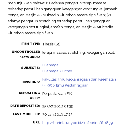
menunjukkan bahwa: (1) Adanya pengaruh terapi masase
terhadap pemulihan gangguan ketegangan otot tungkai jama’ah
pengajian Masjid Al-Muhtadin Plumbon secara signifikan; (2)
adanya pengaruh stretching terhadap pemulihan gangguan
ketegangan otot tungkai jama’ah pengajian Masjid AlMuhtadin
Plumbon secara signifikan.
Thesis (S1)
ITEM TYPE:
UNCONTROLLED
terapi masase, stretching, ketegangan otot.
KEYWORDS:
Olahraga
SUBJECTS:
Olahraga > Other
Fakultas Ilmu Keolahragaan dan Kesehatan
DIVISIONS:
(FIKK) > Ilmu Keolahragaan
DEPOSITING
Perpustakaan FIK
USER:
25 Oct 2018 01:39
DATE DEPOSITED:
30 Jan 2019 17:23
LAST MODIFIED:
http://eprints.uny.ac.id/id/eprint/60839
URI: