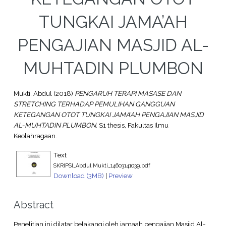
TUNGKAI JAMA’AH
PENGAJIAN MASJID AL-
MUHTADIN PLUMBON
Mukti, Abdul
(2018)
PENGARUH TERAPI MASASE DAN
STRETCHING TERHADAP PEMULIHAN GANGGUAN
KETEGANGAN OTOT TUNGKAI JAMA’AH PENGAJIAN MASJID
AL-MUHTADIN PLUMBON.
S1 thesis, Fakultas Ilmu
Keolahragaan.
Text
SKRIPSI_Abdul Mukti_14603141039.pdf
Download (3MB)
|
Preview
Abstract
Penelitian ini dilatar belakangi oleh jamaah pengajian Masjid Al-