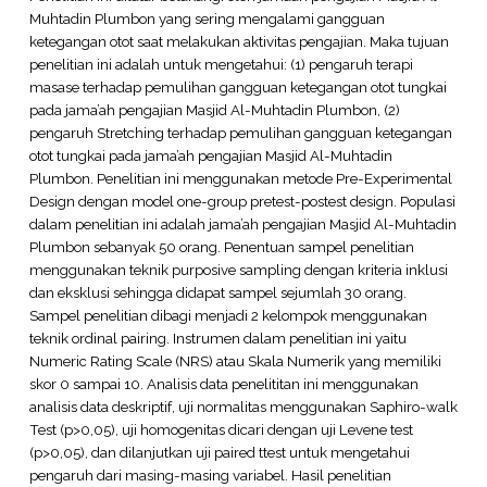
Muhtadin Plumbon yang sering mengalami gangguan
ketegangan otot saat melakukan aktivitas pengajian. Maka tujuan
penelitian ini adalah untuk mengetahui: (1) pengaruh terapi
masase terhadap pemulihan gangguan ketegangan otot tungkai
pada jama’ah pengajian Masjid Al-Muhtadin Plumbon, (2)
pengaruh Stretching terhadap pemulihan gangguan ketegangan
otot tungkai pada jama’ah pengajian Masjid Al-Muhtadin
Plumbon. Penelitian ini menggunakan metode Pre-Experimental
Design dengan model one-group pretest-postest design. Populasi
dalam penelitian ini adalah jama’ah pengajian Masjid Al-Muhtadin
Plumbon sebanyak 50 orang. Penentuan sampel penelitian
menggunakan teknik purposive sampling dengan kriteria inklusi
dan eksklusi sehingga didapat sampel sejumlah 30 orang.
Sampel penelitian dibagi menjadi 2 kelompok menggunakan
teknik ordinal pairing. Instrumen dalam penelitian ini yaitu
Numeric Rating Scale (NRS) atau Skala Numerik yang memiliki
skor 0 sampai 10. Analisis data penelititan ini menggunakan
analisis data deskriptif, uji normalitas menggunakan Saphiro-walk
Test (p>0,05), uji homogenitas dicari dengan uji Levene test
(p>0,05), dan dilanjutkan uji paired ttest untuk mengetahui
pengaruh dari masing-masing variabel. Hasil penelitian