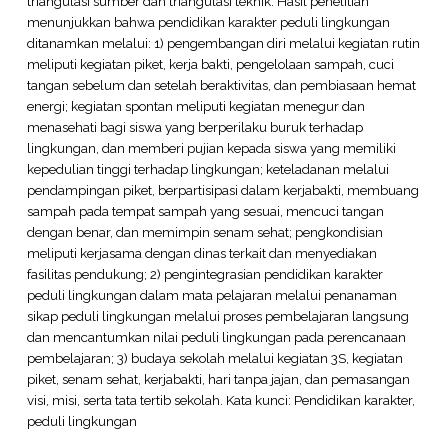
triangulasi sumber dan triangulasi teknik. Hasil penelitian
menunjukkan bahwa pendidikan karakter peduli lingkungan
ditanamkan melalui: 1) pengembangan diri melalui kegiatan rutin
meliputi kegiatan piket, kerja bakti, pengelolaan sampah, cuci
tangan sebelum dan setelah beraktivitas, dan pembiasaan hemat
energi; kegiatan spontan meliputi kegiatan menegur dan
menasehati bagi siswa yang berperilaku buruk terhadap
lingkungan, dan memberi pujian kepada siswa yang memiliki
kepedulian tinggi terhadap lingkungan; keteladanan melalui
pendampingan piket, berpartisipasi dalam kerjabakti, membuang
sampah pada tempat sampah yang sesuai, mencuci tangan
dengan benar, dan memimpin senam sehat; pengkondisian
meliputi kerjasama dengan dinas terkait dan menyediakan
fasilitas pendukung; 2) pengintegrasian pendidikan karakter
peduli lingkungan dalam mata pelajaran melalui penanaman
sikap peduli lingkungan melalui proses pembelajaran langsung
dan mencantumkan nilai peduli lingkungan pada perencanaan
pembelajaran; 3) budaya sekolah melalui kegiatan 3S, kegiatan
piket, senam sehat, kerjabakti, hari tanpa jajan, dan pemasangan
visi, misi, serta tata tertib sekolah. Kata kunci: Pendidikan karakter,
peduli lingkungan