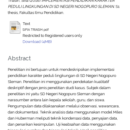
Triasih, Sifia
(2018)
IMPLEMENTASI PENDIDIKAN KARAKTER
PEDULI LINGKUNGAN DI SD NEGERI NOGOPURO SLEMAN.
S1
thesis, Fakultas Ilmu Pendidikan.
Text
SIFIA TRIASIH.pdf
Restricted to Registered users only
Download (4MB)
Abstract
Penelitian ini bertujuan untuk mendeskripsikan implementasi
pendidikan karakter peduli lingkungan di SD Negeri Nogopuro
Sleman. Penelitian ini menggunakan pendekatan kualitatif
deskriptif dengan jenis penelitian studi kasus. Subjek dalam
penelitian ini yaitu SD Negeri Nogopuro Sleman dengan
narasumber antara lain kepala sekolah, guru, dan siswa.
Pengumpulan data dilaksanakan melalui observasi, wawancara,
dan dokumentasi. Teknik analisis data menggunakan model Miles
dan Huberman meliputi teknik kondensasi data, penyajian data,
dan penarikan kesimpulan. Uji keabsahan data menggunakan