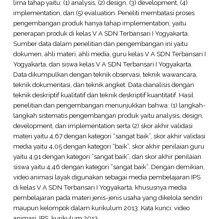
lima tahap yaitu: (1) analysis, (2) design, (3) development, (4)
implementation, dan (5) evaluation. Peneliti membatasi proses
pengembangan produk hanya tahap implementation, yaitu
penerapan produk di kelas V A SDN Terbansari I Yogyakarta.
Sumber data dalam penelitian dan pengembangan ini yaitu
dokumen, ahli materi, ahli media, guru kelas V A SDN Terbansari I
Yogyakarta, dan siswa kelas V A SDN Terbansari I Yogyakarta.
Data dikumpulkan dengan teknik observasi, teknik wawancara,
teknik dokumentasi, dan teknik angket. Data dianalisis dengan
teknik deskriptif kualitatif dan teknik deskriptif kuantitatif. Hasil
penelitian dan pengembangan menunjukkan bahwa: (1) langkah-
langkah sistematis pengembangan produk yaitu analysis, design,
development, dan implementation serta (2) skor akhir validasi
materi yaitu 4,67 dengan kategori “sangat baik”, skor akhir validasi
media yaitu 4,05 dengan kategori “baik”, skor akhir penilaian guru
yaitu 4,91 dengan kategori “sangat baik”, dan skor akhir penilaian
siswa yaitu 4,46 dengan kategori “sangat baik”. Dengan demikian,
video animasi layak digunakan sebagai media pembelajaran IPS
di kelas V A SDN Terbansari I Yogyakarta, khususnya media
pembelajaran pada materi jenis-jenis usaha yang dikelola sendiri
maupun kelompok dalam kurikulum 2013. Kata kunci: video
animasi, IPS, kurikulum 2013