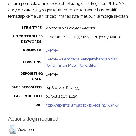
dalam pembelajaran di sekolah. Serangkaian kegiatan PLT UNY
2017 di SMK PIRI 3Yogyakarta memberikan kontribusi positif
terhadap kemajuan pribadi mahasiswa maupun lembaga sekolah
Monograph (Project Report)
ITEM TYPE:
UNCONTROLLED
Laporan, PLT 2017, SMK PIRI 3Yogyakarta
KEYWORDS:
LPPMP
SUBJECTS:
LPPMP - Lembaga Pengembangan dan
DIVISIONS:
Penjaminan Mutu Pendidikan
DEPOSITING
LPPMP
USER:
04 Sep 2018 01:55
DATE DEPOSITED:
01 Oct 2019 11:25
LAST MODIFIED:
http://eprints.uny.ac.id/id/eprint/59457
URI:
Actions (login required)
View Item