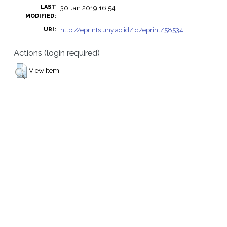
LAST
30 Jan 2019 16:54
MODIFIED:
http://eprints.uny.ac.id/id/eprint/58534
URI:
Actions (login required)
View Item