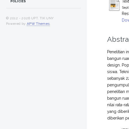
Tex
POLICIES
Sept
Res
© 2012 -
2026 UPT. TIK UNY
Dow
Powered by
APW Themes
.
Abstra
Penelitian 
bangun ruan
design. Pop
siswa. Tekn
sebanyak 22
pengumpulan
penelitian
bangun ruang
nilai rata-r
yang diberi
diberikan 