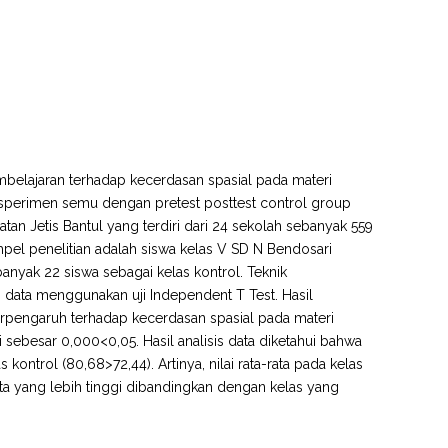
belajaran terhadap kecerdasan spasial pada materi
eksperimen semu dengan pretest posttest control group
tan Jetis Bantul yang terdiri dari 24 sekolah sebanyak 559
el penelitian adalah siswa kelas V SD N Bendosari
nyak 22 siswa sebagai kelas kontrol. Teknik
 data menggunakan uji Independent T Test. Hasil
rpengaruh terhadap kecerdasan spasial pada materi
si sebesar 0,000<0,05. Hasil analisis data diketahui bahwa
s kontrol (80,68>72,44). Artinya, nilai rata-rata pada kelas
ata yang lebih tinggi dibandingkan dengan kelas yang