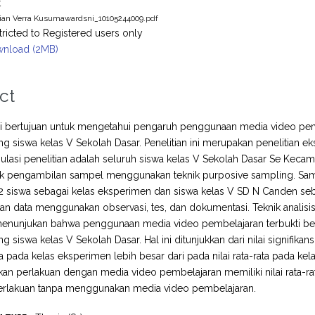
t
ian Verra Kusumawardsni_10105244009.pdf
tricted to Registered users only
nload (2MB)
ct
ini bertujuan untuk mengetahui pengaruh penggunaan media video pem
g siswa kelas V Sekolah Dasar. Penelitian ini merupakan penelitian 
ulasi penelitian adalah seluruh siswa kelas V Sekolah Dasar Se Kecama
ik pengambilan sampel menggunakan teknik purposive sampling. Samp
 siswa sebagai kelas eksperimen dan siswa kelas V SD N Canden seba
 data menggunakan observasi, tes, dan dokumentasi. Teknik analisis
 menunjukan bahwa penggunaan media video pembelajaran terbukti be
 siswa kelas V Sekolah Dasar. Hal ini ditunjukkan dari nilai signifikan
ata pada kelas eksperimen lebih besar dari pada nilai rata-rata pada kela
kan perlakuan dengan media video pembelajaran memiliki nilai rata-r
perlakuan tanpa menggunakan media video pembelajaran.