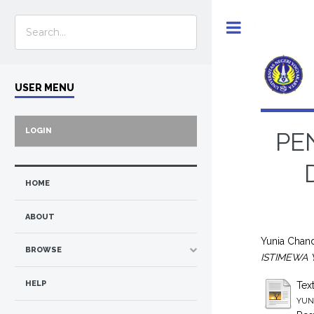
Toggle
USER MENU
LOGIN
PE
HOME
ABOUT
Yunia Chan
BROWSE
ISTIMEWA 
HELP
Tex
YUN