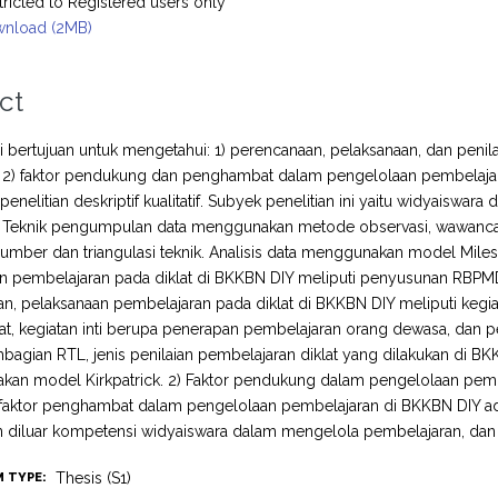
tricted to Registered users only
nload (2MB)
ct
ini bertujuan untuk mengetahui: 1) perencanaan, pelaksanaan, dan pen
 2) faktor pendukung dan penghambat dalam pengelolaan pembelajara
enelitian deskriptif kualitatif. Subyek penelitian ini yaitu widyaiswa
. Teknik pengumpulan data menggunakan metode observasi, wawancar
 sumber dan triangulasi teknik. Analisis data menggunakan model Miles, 
n pembelajaran pada diklat di BKKBN DIY meliputi penyusunan RBPM
n, pelaksanaan pembelajaran pada diklat di BKKBN DIY meliputi keg
lat, kegiatan inti berupa penerapan pembelajaran orang dewasa, dan 
agian RTL, jenis penilaian pembelajaran diklat yang dilakukan di BKK
kan model Kirkpatrick. 2) Faktor pendukung dalam pengelolaan pemb
faktor penghambat dalam pengelolaan pembelajaran di BKKBN DIY ada
in diluar kompetensi widyaiswara dalam mengelola pembelajaran, dan j
Thesis (S1)
M TYPE: