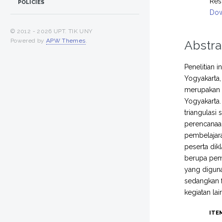
Res
POLICIES
Dow
© 2012 -
2026 UPT. TIK UNY
Powered by
APW Themes
.
Abstra
Penelitian 
Yogyakarta,
merupakan p
Yogyakarta
triangulasi
perencanaa
pembelajara
peserta dik
berupa pemb
yang diguna
sedangkan 
kegiatan la
ITE