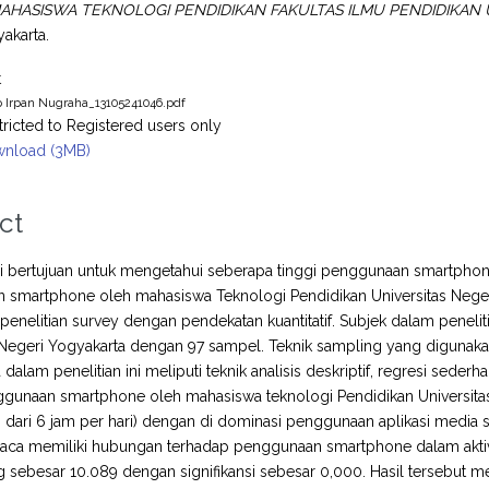
AHASISWA TEKNOLOGI PENDIDIKAN FAKULTAS ILMU PENDIDIKAN 
akarta.
t
 Irpan Nugraha_13105241046.pdf
tricted to Registered users only
nload (3MB)
ct
ini bertujuan untuk mengetahui seberapa tinggi penggunaan smartpho
smartphone oleh mahasiswa Teknologi Pendidikan Universitas Negeri Yo
enelitian survey dengan pendekatan kuantitatif. Subjek dalam peneliti
 Negeri Yogyakarta dengan 97 sampel. Teknik sampling yang digunakan
a dalam penelitian ini meliputi teknik analisis deskriptif, regresi sed
gunaan smartphone oleh mahasiswa teknologi Pendidikan Universitas
h dari 6 jam per hari) dengan di dominasi penggunaan aplikasi media 
aca memiliki hubungan terhadap penggunaan smartphone dalam aktivita
ung sebesar 10.089 dengan signifikansi sebesar 0,000. Hasil terse