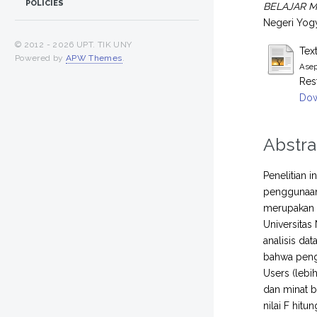
POLICIES
BELAJAR M
Negeri Yogy
© 2012 -
2026 UPT. TIK UNY
Tex
Powered by
APW Themes
.
Asep
Res
Dow
Abstra
Penelitian 
penggunaan 
merupakan p
Universitas
analisis dat
bahwa peng
Users (lebi
dan minat b
nilai F hit