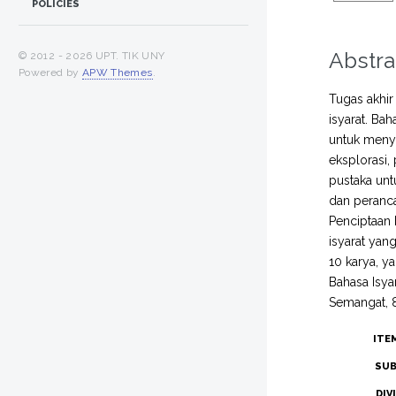
POLICIES
Abstra
© 2012 -
2026 UPT. TIK UNY
Powered by
APW Themes
.
Tugas akhir
isyarat. Ba
untuk menya
eksplorasi,
pustaka unt
dan peranca
Penciptaan 
isyarat yan
10 karya, ya
Bahasa Isyar
Semangat, 8
ITE
SUB
DIV