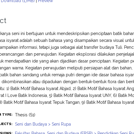
Download (17MB)
|
Preview
ct
 karya seni ini bertujuan untuk mendeskripsikan penciptaan batik bah
hasa isyarat adalah sebuah bahasa yang disampaikan secara visual untu
mpaikan informasi, tetapi juga sebagai alat transfer budaya Tuli. Pen
 perancangan dan perwujudan. Kegiatan eksplorasi dilakukan penjelaja
uk mendapatkan ide yang akan dijadikan dasar penciptaan. Kegiatan p
ngan warna. Kegiatan perwujudan meliputi persiapan alat dan bahan
batik bahan sandang untuk remaja putri dengan ide dasar bahasa isy
g dikombinasikan atau dipadukan dengan bentuk-bentuk flora dan bent
itu: 1) Batik Motif Bahasa Isyarat Abjad, 2) Batik Motif Bahasa Isyarat Ang
at I Love Batik Indonesia, 5) Batik Motif Bahasa Isyarat UNY, 6) Batik Mo
) Batik Motif Bahasa Isyarat Tepuk Tangan, 9) Batik Motif Bahasa Isyar
Thesis (S1)
M TYPE:
Seni dan Budaya > Seni Rupa
JECTS:
Fakultas Bahasa, Seni dan Budaya (FBSB) > Pendidikan Seni Ru
ISIONS: