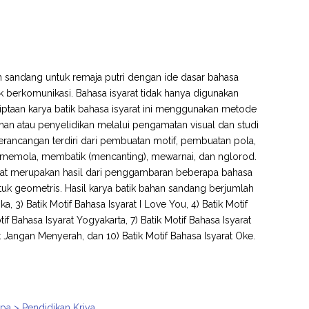
an sandang untuk remaja putri dengan ide dasar bahasa
k berkomunikasi. Bahasa isyarat tidak hanya digunakan
ciptaan karya batik bahasa isyarat ini menggunakan metode
han atau penyelidikan melalui pengamatan visual dan studi
erancangan terdiri dari pembuatan motif, pembuatan pola,
, memola, membatik (mencanting), mewarnai, dan nglorod.
arat merupakan hasil dari penggambaran beberapa bahasa
uk geometris. Hasil karya batik bahan sandang berjumlah
ka, 3) Batik Motif Bahasa Isyarat I Love You, 4) Batik Motif
tif Bahasa Isyarat Yogyakarta, 7) Batik Motif Bahasa Isyarat
at Jangan Menyerah, dan 10) Batik Motif Bahasa Isyarat Oke.
pa > Pendidikan Kriya