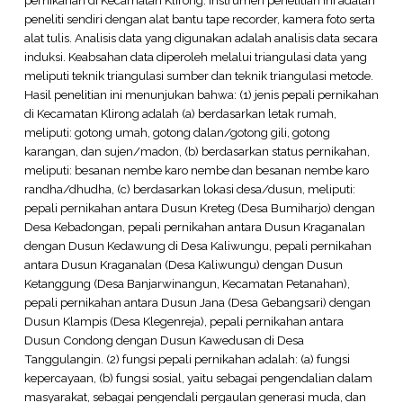
peneliti sendiri dengan alat bantu tape recorder, kamera foto serta
alat tulis. Analisis data yang digunakan adalah analisis data secara
induksi. Keabsahan data diperoleh melalui triangulasi data yang
meliputi teknik triangulasi sumber dan teknik triangulasi metode.
Hasil penelitian ini menunjukan bahwa: (1) jenis pepali pernikahan
di Kecamatan Klirong adalah (a) berdasarkan letak rumah,
meliputi: gotong umah, gotong dalan/gotong gili, gotong
karangan, dan sujen/madon, (b) berdasarkan status pernikahan,
meliputi: besanan nembe karo nembe dan besanan nembe karo
randha/dhudha, (c) berdasarkan lokasi desa/dusun, meliputi:
pepali pernikahan antara Dusun Kreteg (Desa Bumiharjo) dengan
Desa Kebadongan, pepali pernikahan antara Dusun Kraganalan
dengan Dusun Kedawung di Desa Kaliwungu, pepali pernikahan
antara Dusun Kraganalan (Desa Kaliwungu) dengan Dusun
Ketanggung (Desa Banjarwinangun, Kecamatan Petanahan),
pepali pernikahan antara Dusun Jana (Desa Gebangsari) dengan
Dusun Klampis (Desa Klegenreja), pepali pernikahan antara
Dusun Condong dengan Dusun Kawedusan di Desa
Tanggulangin. (2) fungsi pepali pernikahan adalah: (a) fungsi
kepercayaan, (b) fungsi sosial, yaitu sebagai pengendalian dalam
masyarakat, sebagai pengendali pergaulan generasi muda, dan