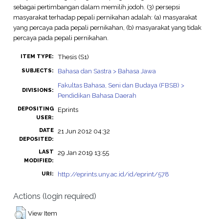
sebagai pertimbangan dalam memilih jodoh. (3) persepsi
masyarakat terhadap pepali pernikahan adalah: (a) masyarakat
yang percaya pada pepali pernikahan, (b) masyarakat yang tidak
percaya pada pepali pernikahan.
Thesis (S1)
ITEM TYPE:
Bahasa dan Sastra > Bahasa Jawa
SUBJECTS:
Fakultas Bahasa, Seni dan Budaya (FBSB) >
DIVISIONS:
Pendidikan Bahasa Daerah
DEPOSITING
Eprints
USER:
DATE
21 Jun 2012 04:32
DEPOSITED:
LAST
29 Jan 2019 13:55
MODIFIED:
http://eprints.uny.ac.id/id/eprint/578
URI:
Actions (login required)
View Item