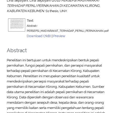
Lina Septiyani, Lina Septiyani
(2011)
PERSEPSI MASYARAKAT
TERHADAP PEPALI PERNIKAHAN DI KECAMATAN KLIRONG,
KABUPATEN KEBUMEN.
S1 thesis, UNY.
Text
Abstrak-
PERSEPSI_MASYARAKAT_TERHADAP_PEPALI_PERNIKAHAN.pdf
Download (7kB)
|
Preview
Abstract
Penelitian ini bertujuan untuk mendeskripsikan bentuk pepali
pernikahan, fungsi pepali pernikahan, dan persepsi masyarakat
terhadap pepali pernikahan di Kecamatan Klirong, Kabupaten
Kebumen. Penelitian ini merupakan penelitian kualitatif untuk
mendeskripsikan persepsi masyarakat terhadap pepali
pernikahan di Kecamatan Klirong, Kabupaten Kebumen. Sumber
data utama penelitian ini adalah pepali pernikahan di Kecamatan
Klirong. Data diperoleh dengan observasi dan wawancara
mendalam dengan sesepuh desa, kepala desa, dan orang-orang
yang memiliki kaitan serta memiliki pengetahuan tentang pepali
pernikahan di Kecamatan Klirong. Instrumen penelitian ini adalah