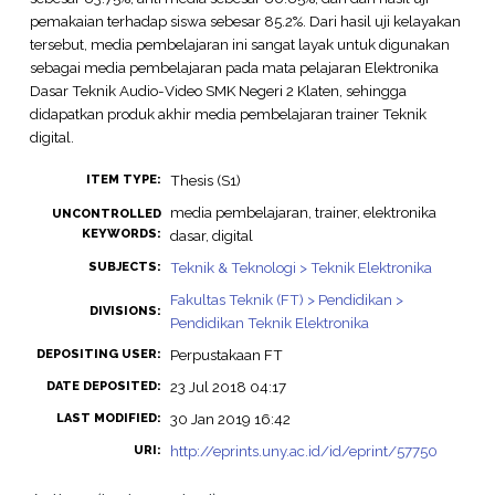
pemakaian terhadap siswa sebesar 85.2%. Dari hasil uji kelayakan
tersebut, media pembelajaran ini sangat layak untuk digunakan
sebagai media pembelajaran pada mata pelajaran Elektronika
Dasar Teknik Audio-Video SMK Negeri 2 Klaten, sehingga
didapatkan produk akhir media pembelajaran trainer Teknik
digital.
Thesis (S1)
ITEM TYPE:
media pembelajaran, trainer, elektronika
UNCONTROLLED
KEYWORDS:
dasar, digital
Teknik & Teknologi > Teknik Elektronika
SUBJECTS:
Fakultas Teknik (FT) > Pendidikan >
DIVISIONS:
Pendidikan Teknik Elektronika
Perpustakaan FT
DEPOSITING USER:
23 Jul 2018 04:17
DATE DEPOSITED:
30 Jan 2019 16:42
LAST MODIFIED:
http://eprints.uny.ac.id/id/eprint/57750
URI: