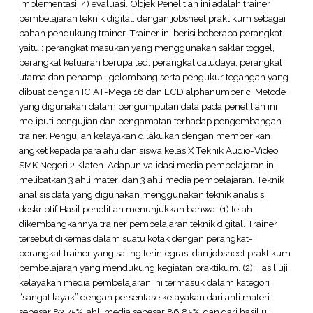
implementasi, 4) evaluasi. Objek Penelitian ini adalah trainer
pembelajaran teknik digital, dengan jobsheet praktikum sebagai
bahan pendukung trainer. Trainer ini berisi beberapa perangkat
yaitu : perangkat masukan yang menggunakan saklar toggel,
perangkat keluaran berupa led, perangkat catudaya, perangkat
utama dan penampil gelombang serta pengukur tegangan yang
dibuat dengan IC AT-Mega 16 dan LCD alphanumberic. Metode
yang digunakan dalam pengumpulan data pada penelitian ini
meliputi pengujian dan pengamatan terhadap pengembangan
trainer. Pengujian kelayakan dilakukan dengan memberikan
angket kepada para ahli dan siswa kelas X Teknik Audio-Video
SMK Negeri 2 Klaten. Adapun validasi media pembelajaran ini
melibatkan 3 ahli materi dan 3 ahli media pembelajaran. Teknik
analisis data yang digunakan menggunakan teknik analisis
deskriptif Hasil penelitian menunjukkan bahwa: (1) telah
dikembangkannya trainer pembelajaran teknik digital. Trainer
tersebut dikemas dalam suatu kotak dengan perangkat-
perangkat trainer yang saling terintegrasi dan jobsheet praktikum
pembelajaran yang mendukung kegiatan praktikum. (2) Hasil uji
kelayakan media pembelajaran ini termasuk dalam kategori
“sangat layak” dengan persentase kelayakan dari ahli materi
sebesar 83.75%, ahli media sebesar 86.85%, dan dari hasil uji