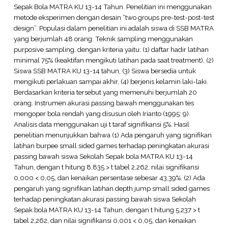
Sepak Bola MATRA KU 13-14 Tahun. Penelitian ini menggunakan
metode eksperimen dengan desain “two groups pre-test-post-test
design”. Populasi dalam penelitian ini adalah siswa di SSB MATRA
yang berjumlah 48 orang. Teknik sampling menggunakan
purposive sampling, dengan kriteria yaitu: (1) daftar hadir latihan
minimal 75% (keaktifan mengikuti latihan pada saat treatment), (2)
Siswa SSB MATRA KU 13-14 tahun, (3) Siswa bersedia untuk
mengikuti perlakuan sampai akhir, (4) berjenis kelamin laki-laki.
Berdasarkan kriteria tersebut yang memenuhi berjumlah 20
orang. Instrumen akurasi passing bawah menggunakan tes
mengoper bola rendah yang disusun oleh Irianto (1995: 9).
Analisis data menggunakan uji t taraf signifikansi 5%. Hasil
penelitian menunjukkan bahwa (1) Ada pengaruh yang signifikan
latihan burpee small sided games terhadap peningkatan akurasi
passing bawah siswa Sekolah Sepak bola MATRA KU 13-14
Tahun, dengan t hitung 8,835 > t tabel 2,262, nilai signifikansi
0,000 < 0,05, dan kenaikan persentase sebesar 43,39%. (2) Ada
pengaruh yang signifikan latihan depth jump small sided games
terhadap peningkatan akurasi passing bawah siswa Sekolah
Sepak bola MATRA KU 13-14 Tahun, dengan t hitung 5,237 > t
tabel 2,262, dan nilai signifikansi 0,001 < 0,05, dan kenaikan