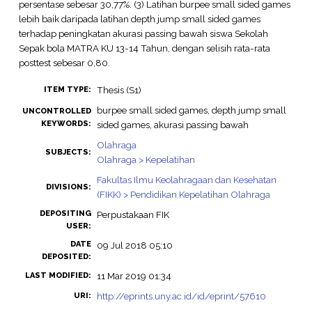
persentase sebesar 30,77%. (3) Latihan burpee small sided games
lebih baik daripada latihan depth jump small sided games
terhadap peningkatan akurasi passing bawah siswa Sekolah
Sepak bola MATRA KU 13-14 Tahun, dengan selisih rata-rata
posttest sebesar 0,80.
Thesis (S1)
ITEM TYPE:
burpee small sided games, depth jump small
UNCONTROLLED
KEYWORDS:
sided games, akurasi passing bawah
Olahraga
SUBJECTS:
Olahraga > Kepelatihan
Fakultas Ilmu Keolahragaan dan Kesehatan
DIVISIONS:
(FIKK) > Pendidikan Kepelatihan Olahraga
DEPOSITING
Perpustakaan FIK
USER:
DATE
09 Jul 2018 05:10
DEPOSITED:
11 Mar 2019 01:34
LAST MODIFIED:
http://eprints.uny.ac.id/id/eprint/57610
URI: