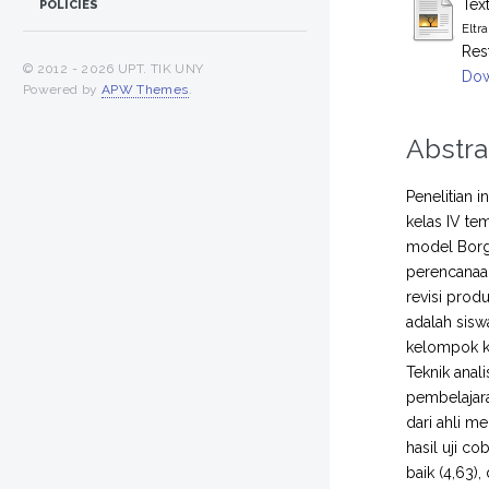
Tex
POLICIES
Eltr
Res
© 2012 -
2026 UPT. TIK UNY
Dow
Powered by
APW Themes
.
Abstra
Penelitian 
kelas IV te
model Borg 
perencanaan
revisi prod
adalah sisw
kelompok ke
Teknik anali
pembelajara
dari ahli me
hasil uji c
baik (4,63)