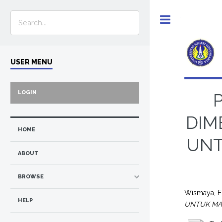
Toggle
USER MENU
LOGIN
DIM
HOME
UNT
ABOUT
BROWSE
Wismaya, El
HELP
UNTUK MAT