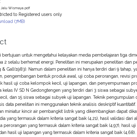
t
a Jalu Wismaya.pdf
tricted to Registered users only
nload (7MB)
ct
ini bertujuan untuk mengetahui kelayakan media pembelajaran tiga dimens
ma 2 selalu berhemat energi. Penelitian ini merupakan penelitian 
& Gall(1983). Namun dalam penelitian ini hanya terdiri dari 9 tahap, 
, pengembangan bentuk produk awal, uji coba perorangan, revisi prod
uk hasil uji coba kelompok kecil, uji lapangan, dan penyempurnaan p
a kelas IV SD N Gedongtengen yang terdiri dari 3 siswa sebagai suby
cil, dan 15 siswa sebagai subyek uji lapangan. Teknik pengumpulan d
sis data penelitian ini menggunakan teknik analisis deskriptif kuantitat
n miniatur kincir air pembangkit listrik yang dikembangkan dapat dikat
dia yang termasuk dalam kriteria sangat baik (4,21), hasil validasi dari 
oba perorangan yang termasuk dalam kriteria sangat baik (4,97), hasil 
, dan hasil uji lapangan yang termasuk dalam kriteria sangat baik (4,68