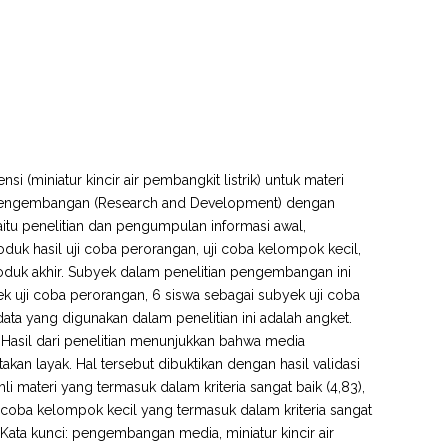
i (miniatur kincir air pembangkit listrik) untuk materi
dan pengembangan (Research and Development) dengan
yaitu penelitian dan pengumpulan informasi awal,
uk hasil uji coba perorangan, uji coba kelompok kecil,
roduk akhir. Subyek dalam penelitian pengembangan ini
ek uji coba perorangan, 6 siswa sebagai subyek uji coba
ata yang digunakan dalam penelitian ini adalah angket.
if. Hasil dari penelitian menunjukkan bahwa media
akan layak. Hal tersebut dibuktikan dengan hasil validasi
ahli materi yang termasuk dalam kriteria sangat baik (4,83),
uji coba kelompok kecil yang termasuk dalam kriteria sangat
). Kata kunci: pengembangan media, miniatur kincir air