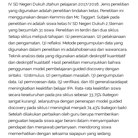
IV SD Negeri Dukuh 2tahun pelajaran 2017/2018. Jenis penelitian
yang digunakan adalah penelitian tindakan kelas. Penelitian ini
menggunakan desain Kemmis dan Mc Taggart. Subjek pada
penelitian ini adalah siswa kelas IV SD Negeri Dukuh 2,Sleman
yang berjumlah 31 siswa. Penelitian ini terdiri dari dua siklus.
Setiap siklus meliputi tahapan: (1) perencanaan, (2) pelaksanaan
dan pengamatan, (3) refleksi. Metode pengumpulan data yang
digunakan dalam penelitian ini adalahobservasi dan wawancara.
Teknik analisis data yang digunakan adalah deskriptif kuantitatif
dan deskriptif kualitatif. Hasil penelitian menunjukkan bahwa
penggunaan model pembelajaran guided discovery dengan
sintaks : (1)stimulus, (2) pernyataan masalah, (3) pengumpulan
data, (4) pemrosesan data, (5) verifikasi, dan (6) generalisasidapat
meningkatkan keaktifan belajar IPA. Rata-rata keaktifan siswa
secara keseluruhan pada pra siklus sebesar 33,75% (kategori
sangat kurang), selanjutnya dengan penerapan model guided
discovery pada siklus I meningkat menjadi 74,43% (kategori baik).
Setelah dilakukan perbaikan oleh guru berupa memberikan
penguatan kepada siswa agar berani dalam menyampaikan
pendapat dan menjawab pertanyaan, mendorong siswa
memerhatikan dengan seksama siapapun yang sedang