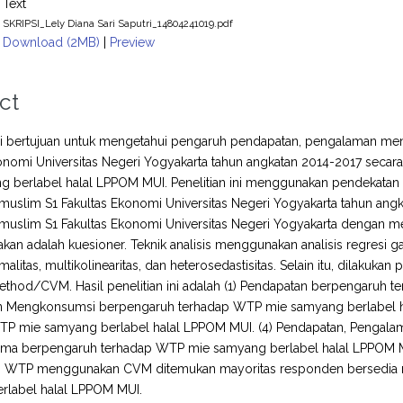
Text
SKRIPSI_Lely Diana Sari Saputri_14804241019.pdf
Download (2MB)
|
Preview
ct
ini bertujuan untuk mengetahui pengaruh pendapatan, pengalaman me
onomi Universitas Negeri Yogyakarta tahun angkatan 2014-2017 secar
 berlabel halal LPPOM MUI. Penelitian ini menggunakan pendekatan kua
muslim S1 Fakultas Ekonomi Universitas Negeri Yogyakarta tahun an
muslim S1 Fakultas Ekonomi Universitas Negeri Yogyakarta dengan 
kan adalah kuesioner. Teknik analisis menggunakan analisis regresi g
rmalitas, multikolinearitas, dan heterosedastisitas. Selain itu, dilakuk
ethod/CVM. Hasil penelitian ini adalah (1) Pendapatan berpengaruh 
 Mengkonsumsi berpengaruh terhadap WTP mie samyang berlabel ha
TP mie samyang berlabel halal LPPOM MUI. (4) Pendapatan, Pengala
ma berpengaruh terhadap WTP mie samyang berlabel halal LPPOM MUI. 
ilai WTP menggunakan CVM ditemukan mayoritas responden bersedia
rlabel halal LPPOM MUI.