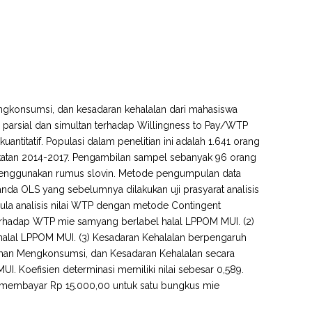
ngkonsumsi, dan kesadaran kehalalan dari mahasiswa
a parsial dan simultan terhadap Willingness to Pay/WTP
ntitatif. Populasi dalam penelitian ini adalah 1.641 orang
gkatan 2014-2017. Pengambilan sampel sebanyak 96 orang
menggunakan rumus slovin. Metode pengumpulan data
anda OLS yang sebelumnya dilakukan uji prasyarat analisis
an pula analisis nilai WTP dengan metode Contingent
terhadap WTP mie samyang berlabel halal LPPOM MUI. (2)
lal LPPOM MUI. (3) Kesadaran Kehalalan berpengaruh
man Mengkonsumsi, dan Kesadaran Kehalalan secara
Koefisien determinasi memiliki nilai sebesar 0,589.
 membayar Rp 15.000,00 untuk satu bungkus mie