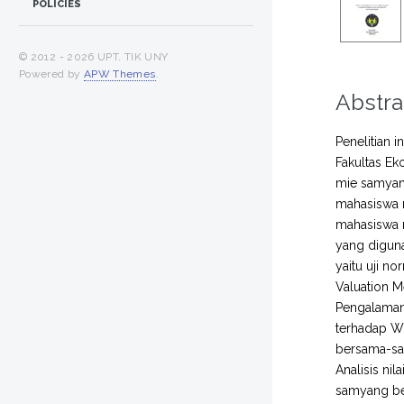
POLICIES
© 2012 -
2026 UPT. TIK UNY
Powered by
APW Themes
.
Abstra
Penelitian 
Fakultas Ek
mie samyang
mahasiswa 
mahasiswa 
yang diguna
yaitu uji no
Valuation M
Pengalaman
terhadap W
bersama-sa
Analisis n
samyang be