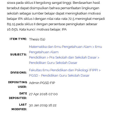
siswa pada siklus II tergolong sangat tinggi. Berdasarkan hasil
tersebut dapat disimpulkan bahwa pemanfaatan lingkungan
sekolah sebagai sumber belajar dapat meningkatkan motivasi
belajar IPA siklus I dengan nilai rata-rata 72,5 meningkat menjadi
89,15 pada siklus II dengan persentase peningkatan sebesar
16,65%. Kata kunci: motivasi belajar, IPA
Thesis (S1)
ITEM TYPE:
Matematika dan Ilmu Pengetahuan Alam > Ilmu
Pengetahuan Alam
SUBJECTS:
Pendidikan > Pra Sekolah dan Sekolah Dasar >
Pendidikan Guru Sekolah Dasar
Fakultas Ilmu Pendidikan dan Psikologi (FIPP) >
DIVISIONS:
PGSD - Pendidikan Guru Sekolah Dasar
DEPOSITING
Admin PGSD FIP
USER:
DATE
27 Apr 2018 07:00
DEPOSITED:
LAST
30 Jan 2019 16:22
MODIFIED: