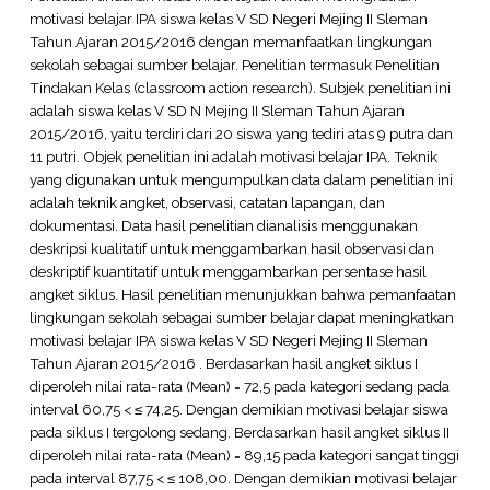
motivasi belajar IPA siswa kelas V SD Negeri Mejing II Sleman
Tahun Ajaran 2015/2016 dengan memanfaatkan lingkungan
sekolah sebagai sumber belajar. Penelitian termasuk Penelitian
Tindakan Kelas (classroom action research). Subjek penelitian ini
adalah siswa kelas V SD N Mejing II Sleman Tahun Ajaran
2015/2016, yaitu terdiri dari 20 siswa yang tediri atas 9 putra dan
11 putri. Objek penelitian ini adalah motivasi belajar IPA. Teknik
yang digunakan untuk mengumpulkan data dalam penelitian ini
adalah teknik angket, observasi, catatan lapangan, dan
dokumentasi. Data hasil penelitian dianalisis menggunakan
deskripsi kualitatif untuk menggambarkan hasil observasi dan
deskriptif kuantitatif untuk menggambarkan persentase hasil
angket siklus. Hasil penelitian menunjukkan bahwa pemanfaatan
lingkungan sekolah sebagai sumber belajar dapat meningkatkan
motivasi belajar IPA siswa kelas V SD Negeri Mejing II Sleman
Tahun Ajaran 2015/2016 . Berdasarkan hasil angket siklus I
diperoleh nilai rata-rata (Mean) = 72,5 pada kategori sedang pada
interval 60,75 < ≤ 74,25. Dengan demikian motivasi belajar siswa
pada siklus I tergolong sedang. Berdasarkan hasil angket siklus II
diperoleh nilai rata-rata (Mean) = 89,15 pada kategori sangat tinggi
pada interval 87,75 < ≤ 108,00. Dengan demikian motivasi belajar