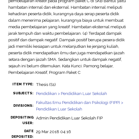
pembelajaran kreatif pada program paket C di SKB Bantul yaitu
hambatan internal dan eksternal. Hambatan internal meliputi
kehadiran peserta didik, kurangnya daya serap peserta didik
dalam menerima pelajaran, kurangnya biaya untuk membuat
media pembelajaran yang kreatif. Hambatan eksternal meliputi
jarak tempuh dan waktu pembelajaran. (4) Terdapat dampak
positif dan dampak negatif. Dampak positif berupa pesera didik
jadi memiliki kesiapan untuk melanjutkan ke jenjang kuliah,
peserta didik mendapatkan ilmu dan juga mendapatkan ijazah
setara dengan ijazah SMA. Sedangkan untuk dampak negatif,
sejauh ini belum ditemukan. Kata Kunci: Pamong belajar,
Pembelajaran Kreatif, Program Paket C
Thesis (S1)
ITEM TYPE:
Pendidikan > Pendidikan Luar Sekolah
SUBJECTS:
Fakultas Ilmu Pendidikan dan Psikologi (FIPP) >
DIVISIONS:
Pendidikan Luar Sekolah
DEPOSITING
Admin Pendidikan Luar Sekolah FIP
USER:
DATE
29 Mar 2018 04:16
DEPOSITED: