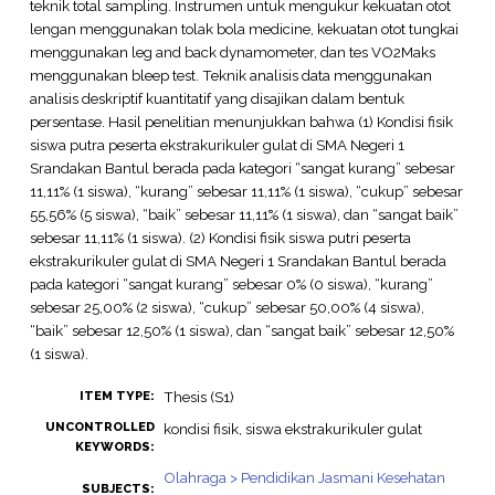
teknik total sampling. Instrumen untuk mengukur kekuatan otot
lengan menggunakan tolak bola medicine, kekuatan otot tungkai
menggunakan leg and back dynamometer, dan tes VO2Maks
menggunakan bleep test. Teknik analisis data menggunakan
analisis deskriptif kuantitatif yang disajikan dalam bentuk
persentase. Hasil penelitian menunjukkan bahwa (1) Kondisi fisik
siswa putra peserta ekstrakurikuler gulat di SMA Negeri 1
Srandakan Bantul berada pada kategori “sangat kurang” sebesar
11,11% (1 siswa), “kurang” sebesar 11,11% (1 siswa), “cukup” sebesar
55,56% (5 siswa), “baik” sebesar 11,11% (1 siswa), dan “sangat baik”
sebesar 11,11% (1 siswa). (2) Kondisi fisik siswa putri peserta
ekstrakurikuler gulat di SMA Negeri 1 Srandakan Bantul berada
pada kategori “sangat kurang” sebesar 0% (0 siswa), “kurang”
sebesar 25,00% (2 siswa), “cukup” sebesar 50,00% (4 siswa),
“baik” sebesar 12,50% (1 siswa), dan “sangat baik” sebesar 12,50%
(1 siswa).
Thesis (S1)
ITEM TYPE:
UNCONTROLLED
kondisi fisik, siswa ekstrakurikuler gulat
KEYWORDS:
Olahraga > Pendidikan Jasmani Kesehatan
SUBJECTS: