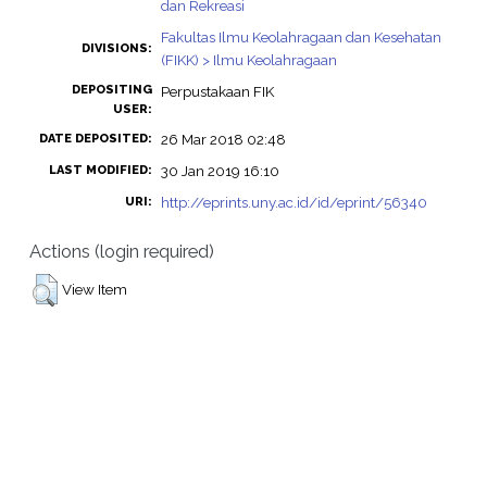
dan Rekreasi
Fakultas Ilmu Keolahragaan dan Kesehatan
DIVISIONS:
(FIKK) > Ilmu Keolahragaan
DEPOSITING
Perpustakaan FIK
USER:
26 Mar 2018 02:48
DATE DEPOSITED:
30 Jan 2019 16:10
LAST MODIFIED:
http://eprints.uny.ac.id/id/eprint/56340
URI:
Actions (login required)
View Item