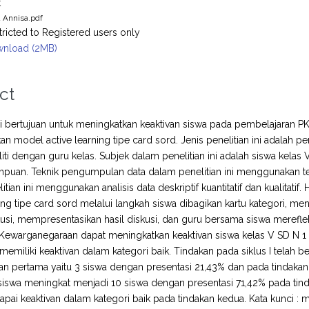
t
a Annisa.pdf
tricted to Registered users only
nload (2MB)
ct
ini bertujuan untuk meningkatkan keaktivan siswa pada pembelajaran 
 model active learning tipe card sord. Jenis penelitian ini adalah pen
iti dengan guru kelas. Subjek dalam penelitian ini adalah siswa kelas V
puan. Teknik pengumpulan data dalam penelitian ini menggunakan tek
itian ini menggunakan analisis data deskriptif kuantitatif dan kualita
ning tipe card sord melalui langkah siswa dibagikan kartu kategori, m
usi, mempresentasikan hasil diskusi, dan guru bersama siswa merefle
Kewarganegaraan dapat meningkatkan keaktivan siswa kelas V SD N 1
memiliki keaktivan dalam kategori baik. Tindakan pada siklus I telah b
an pertama yaitu 3 siswa dengan presentasi 21,43% dan pada tindakan
n siswa meningkat menjadi 10 siswa dengan presentasi 71,42% pada ti
pai keaktivan dalam kategori baik pada tindakan kedua. Kata kunci : mo