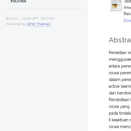
Tex
POLICIES
Rifk
Res
© 2012 -
2026 UPT. TIK UNY
Dow
Powered by
APW Themes
.
Abstra
Penelitian 
menggunakan
antara penel
siswa perem
dalam penel
active lear
dan berdisk
Pendidikan 
siswa yang 
pada tindak
II keaktiva
siswa menca