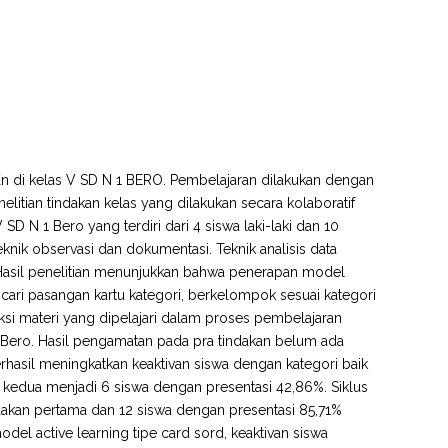
PKn di kelas V SD N 1 BERO. Pembelajaran dilakukan dengan
elitian tindakan kelas yang dilakukan secara kolaboratif
 SD N 1 Bero yang terdiri dari 4 siswa laki-laki dan 10
nik observasi dan dokumentasi. Teknik analisis data
tif. Hasil penelitian menunjukkan bahwa penerapan model
encari pasangan kartu kategori, berkelompok sesuai kategori
ksi materi yang dipelajari dalam proses pembelajaran
 Bero. Hasil pengamatan pada pra tindakan belum ada
erhasil meningkatkan keaktivan siswa dengan kategori baik
 kedua menjadi 6 siswa dengan presentasi 42,86%. Siklus
ndakan pertama dan 12 siswa dengan presentasi 85,71%
del active learning tipe card sord, keaktivan siswa