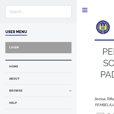
Toggle
USER MENU
LOGIN
PE
SO
HOME
PA
ABOUT
BROWSE
Annisa, Rifk
HELP
PEMBELAJA