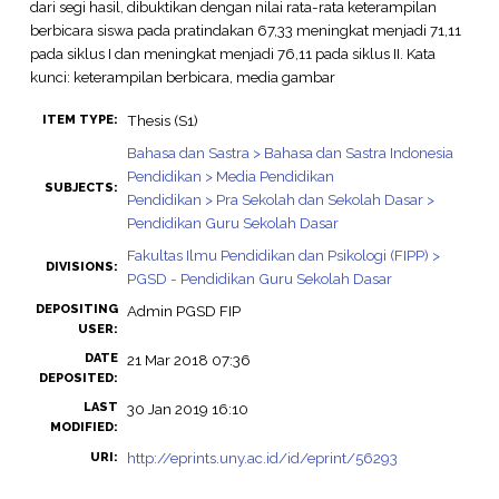
dari segi hasil, dibuktikan dengan nilai rata-rata keterampilan
berbicara siswa pada pratindakan 67,33 meningkat menjadi 71,11
pada siklus I dan meningkat menjadi 76,11 pada siklus II. Kata
kunci: keterampilan berbicara, media gambar
Thesis (S1)
ITEM TYPE:
Bahasa dan Sastra > Bahasa dan Sastra Indonesia
Pendidikan > Media Pendidikan
SUBJECTS:
Pendidikan > Pra Sekolah dan Sekolah Dasar >
Pendidikan Guru Sekolah Dasar
Fakultas Ilmu Pendidikan dan Psikologi (FIPP) >
DIVISIONS:
PGSD - Pendidikan Guru Sekolah Dasar
DEPOSITING
Admin PGSD FIP
USER:
DATE
21 Mar 2018 07:36
DEPOSITED:
LAST
30 Jan 2019 16:10
MODIFIED:
http://eprints.uny.ac.id/id/eprint/56293
URI: