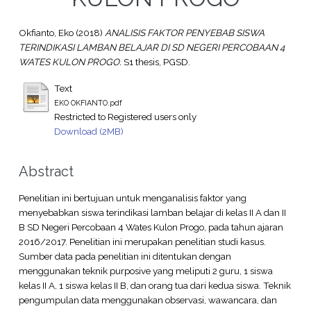
Okfianto, Eko
(2018)
ANALISIS FAKTOR PENYEBAB SISWA
TERINDIKASI LAMBAN BELAJAR DI SD NEGERI PERCOBAAN 4
WATES KULON PROGO.
S1 thesis, PGSD.
Text
EKO OKFIANTO.pdf
Restricted to Registered users only
Download (2MB)
Abstract
Penelitian ini bertujuan untuk menganalisis faktor yang
menyebabkan siswa terindikasi lamban belajar di kelas II A dan II
B SD Negeri Percobaan 4 Wates Kulon Progo, pada tahun ajaran
2016/2017. Penelitian ini merupakan penelitian studi kasus.
Sumber data pada penelitian ini ditentukan dengan
menggunakan teknik purposive yang meliputi 2 guru, 1 siswa
kelas II A, 1 siswa kelas II B, dan orang tua dari kedua siswa. Teknik
pengumpulan data menggunakan observasi, wawancara, dan