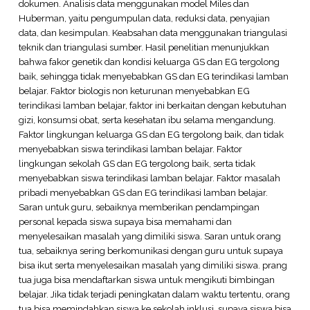
dokumen. Analisis data menggunakan model Miles dan
Huberman, yaitu pengumpulan data, reduksi data, penyajian
data, dan kesimpulan. Keabsahan data menggunakan triangulasi
teknik dan triangulasi sumber. Hasil penelitian menunjukkan
bahwa fakor genetik dan kondisi keluarga GS dan EG tergolong
baik, sehingga tidak menyebabkan GS dan EG terindikasi lamban
belajar. Faktor biologis non keturunan menyebabkan EG
terindikasi lamban belajar, faktor ini berkaitan dengan kebutuhan
gizi, konsumsi obat, serta kesehatan ibu selama mengandung.
Faktor lingkungan keluarga GS dan EG tergolong baik, dan tidak
menyebabkan siswa terindikasi lamban belajar. Faktor
lingkungan sekolah GS dan EG tergolong baik, serta tidak
menyebabkan siswa terindikasi lamban belajar. Faktor masalah
pribadi menyebabkan GS dan EG terindikasi lamban belajar.
Saran untuk guru, sebaiknya memberikan pendampingan
personal kepada siswa supaya bisa memahami dan
menyelesaikan masalah yang dimiliki siswa. Saran untuk orang
tua, sebaiknya sering berkomunikasi dengan guru untuk supaya
bisa ikut serta menyelesaikan masalah yang dimiliki siswa. prang
tua juga bisa mendaftarkan siswa untuk mengikuti bimbingan
belajar. Jika tidak terjadi peningkatan dalam waktu tertentu, orang
tua bisa memindahkan siswa ke sekolah inklusi, supaya siswa bisa