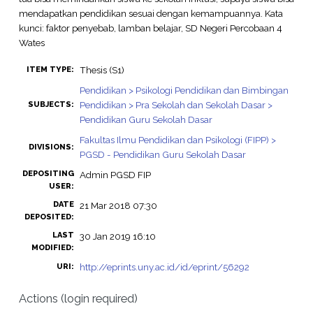
mendapatkan pendidikan sesuai dengan kemampuannya. Kata
kunci: faktor penyebab, lamban belajar, SD Negeri Percobaan 4
Wates
Thesis (S1)
ITEM TYPE:
Pendidikan > Psikologi Pendidikan dan Bimbingan
Pendidikan > Pra Sekolah dan Sekolah Dasar >
SUBJECTS:
Pendidikan Guru Sekolah Dasar
Fakultas Ilmu Pendidikan dan Psikologi (FIPP) >
DIVISIONS:
PGSD - Pendidikan Guru Sekolah Dasar
DEPOSITING
Admin PGSD FIP
USER:
DATE
21 Mar 2018 07:30
DEPOSITED:
LAST
30 Jan 2019 16:10
MODIFIED:
http://eprints.uny.ac.id/id/eprint/56292
URI:
Actions (login required)