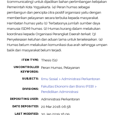
(communicating) untuk dijadikan bahan pertimbangan kebijakan
Pemerintah Kota Yogyakarta. (4) Peran humas sebagai
pembangun dan pencipta citra positif organisasi yaitu dengan
memberikan pelayanan secara terbuka kepada masyarakat.
Hambatan humas yaitu (1) Terbatasnya jumlah sumber daya
manusia (SDM) humas. (2) Humas kurang dalam melakukan
koordinasi kepada Organisasi Perangkat Daerah terkait. (3)
Penyelesaian keluhan dan aduan lama untuk terselesaikan. (4)
Humas belum melakukan komunikasi dua arah sehingga umpan
balik dari masyarakat belum terjadi.
Thesis (S1)
ITEM TYPE:
UNCONTROLLED
Peran Humas, Pelayanan
KEYWORDS:
Ilmu Sosial > Administrasi Perkantoran
SUBJECTS:
Fakultas Ekonomi dan Bisnis (FEB) >
DIVISIONS:
Pendidikan Administrasi
Administrasi Perkantoran
DEPOSITING USER:
20 Mar 2018 06:58
DATE DEPOSITED:
30 Jan 2019 16:09
LAST MODIFIED: