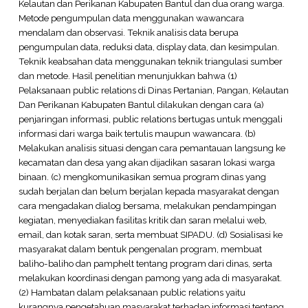
Kelautan dan Perikanan Kabupaten Bantul dan dua orang warga.
Metode pengumpulan data menggunakan wawancara
mendalam dan observasi. Teknik analisis data berupa
pengumpulan data, reduksi data, display data, dan kesimpulan.
Teknik keabsahan data menggunakan teknik triangulasi sumber
dan metode. Hasil penelitian menunjukkan bahwa (1)
Pelaksanaan public relations di Dinas Pertanian, Pangan, Kelautan
Dan Perikanan Kabupaten Bantul dilakukan dengan cara (a)
penjaringan informasi, public relations bertugas untuk menggali
informasi dari warga baik tertulis maupun wawancara. (b)
Melakukan analisis situasi dengan cara pemantauan langsung ke
kecamatan dan desa yang akan dijadikan sasaran lokasi warga
binaan. (c) mengkomunikasikan semua program dinas yang
sudah berjalan dan belum berjalan kepada masyarakat dengan
cara mengadakan dialog bersama, melakukan pendampingan
kegiatan, menyediakan fasilitas kritik dan saran melalui web,
email, dan kotak saran, serta membuat SIPADU. (d) Sosialisasi ke
masyarakat dalam bentuk pengenalan program, membuat
baliho-baliho dan pamphelt tentang program dari dinas, serta
melakukan koordinasi dengan pamong yang ada di masyarakat.
(2) Hambatan dalam pelaksanaan public relations yaitu
kurangnya pengetahuan masyarakat terhadap informasi tentang