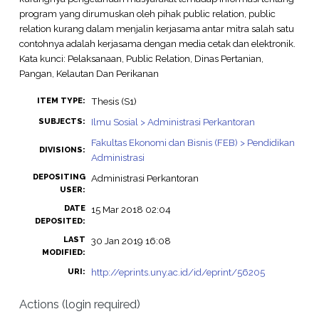
program yang dirumuskan oleh pihak public relation, public
relation kurang dalam menjalin kerjasama antar mitra salah satu
contohnya adalah kerjasama dengan media cetak dan elektronik.
Kata kunci: Pelaksanaan, Public Relation, Dinas Pertanian,
Pangan, Kelautan Dan Perikanan
Thesis (S1)
ITEM TYPE:
Ilmu Sosial > Administrasi Perkantoran
SUBJECTS:
Fakultas Ekonomi dan Bisnis (FEB) > Pendidikan
DIVISIONS:
Administrasi
DEPOSITING
Administrasi Perkantoran
USER:
DATE
15 Mar 2018 02:04
DEPOSITED:
LAST
30 Jan 2019 16:08
MODIFIED:
http://eprints.uny.ac.id/id/eprint/56205
URI:
Actions (login required)