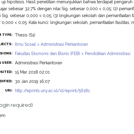
n uji hipotesis. Hasil penelitian menunjukkan bahwa terdapat pengaruh p
lajar sebesar 32,7% dengan nilai Sig. sebesar 0,000 < 0,05; (2) pemanfa
i Sig. sebesar 0,000 < 0,05; (3) lingkungan sekolah dan pemanfaatan fa
 0,000 < 0,05. Kata kunci: lingkungan sekolah, pemanfaatan fasilitas, m
Thesis (S1)
M TYPE:
Ilmu Sosial > Administrasi Perkantoran
JECTS:
Fakultas Ekonomi dan Bisnis (FEB) > Pendidikan Administrasi
ISIONS:
Administrasi Perkantoran
G USER:
15 Mar 2018 02:01
OSITED:
30 Jan 2019 16:07
DIFIED:
http://eprints.uny.ac.id/id/eprint/56181
URI:
login required)
tem