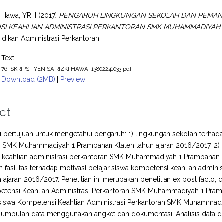
i Hawa, YRH
(2017)
PENGARUH LINGKUNGAN SEKOLAH DAN PEMANFA
I KEAHLIAN ADMINISTRASI PERKANTORAN SMK MUHAMMADIYAH 1
didikan Administrasi Perkantoran.
Text
76. SKRIPSI_YENISA RIZKI HAWA_13802241033.pdf
Download (2MB)
|
Preview
ct
ini bertujuan untuk mengetahui pengaruh: 1) lingkungan sekolah terhad
 SMK Muhammadiyah 1 Prambanan Klaten tahun ajaran 2016/2017, 2) pem
keahlian administrasi perkantoran SMK Muhammadiyah 1 Prambanan Kl
 fasilitas terhadap motivasi belajar siswa kompetensi keahlian adm
n ajaran 2016/2017. Penelitian ini merupakan penelitian ex post facto, 
etensi Keahlian Administrasi Perkantoran SMK Muhammadiyah 1 Pramba
iswa Kompetensi Keahlian Administrasi Perkantoran SMK Muhammadiyah 2 Ba
umpulan data menggunakan angket dan dokumentasi. Analisis data dila