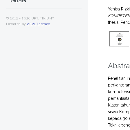
POLICIES
Yenisa Rizk
KOMPETENS
© 2012 -
2026 UPT. TIK UNY
thesis, Pen
Powered by
APW Themes
.
Abstra
Penelitian 
perkantoran
kompetensi 
pemanfaatan
Klaten tahu
siswa Komp
kepada 30 s
Teknik peng