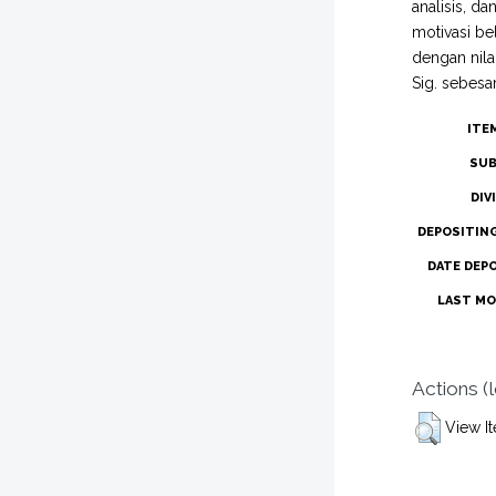
analisis, da
motivasi be
dengan nila
Sig. sebesar
ITE
SUB
DIV
DEPOSITIN
DATE DEP
LAST MO
Actions (
View I