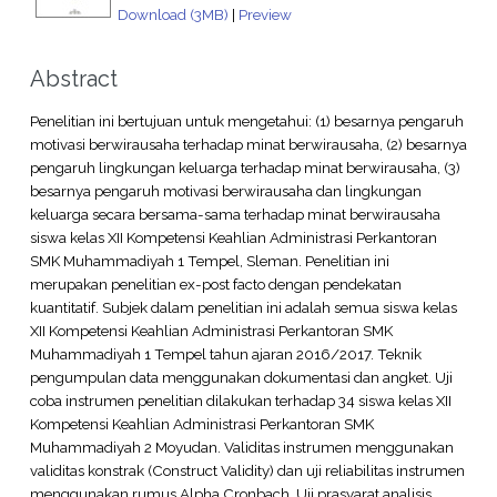
Download (3MB)
|
Preview
Abstract
Penelitian ini bertujuan untuk mengetahui: (1) besarnya pengaruh
motivasi berwirausaha terhadap minat berwirausaha, (2) besarnya
pengaruh lingkungan keluarga terhadap minat berwirausaha, (3)
besarnya pengaruh motivasi berwirausaha dan lingkungan
keluarga secara bersama-sama terhadap minat berwirausaha
siswa kelas XII Kompetensi Keahlian Administrasi Perkantoran
SMK Muhammadiyah 1 Tempel, Sleman. Penelitian ini
merupakan penelitian ex-post facto dengan pendekatan
kuantitatif. Subjek dalam penelitian ini adalah semua siswa kelas
XII Kompetensi Keahlian Administrasi Perkantoran SMK
Muhammadiyah 1 Tempel tahun ajaran 2016/2017. Teknik
pengumpulan data menggunakan dokumentasi dan angket. Uji
coba instrumen penelitian dilakukan terhadap 34 siswa kelas XII
Kompetensi Keahlian Administrasi Perkantoran SMK
Muhammadiyah 2 Moyudan. Validitas instrumen menggunakan
validitas konstrak (Construct Validity) dan uji reliabilitas instrumen
menggunakan rumus Alpha Cronbach. Uji prasyarat analisis