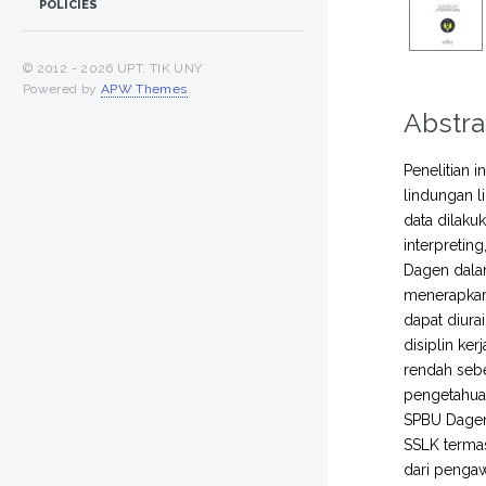
POLICIES
© 2012 -
2026 UPT. TIK UNY
Powered by
APW Themes
.
Abstra
Penelitian 
lindungan l
data dilaku
interpretin
Dagen dalam
menerapkan 
dapat diura
disiplin ke
rendah sebe
pengetahuan
SPBU Dagen 
SSLK termasu
dari penga