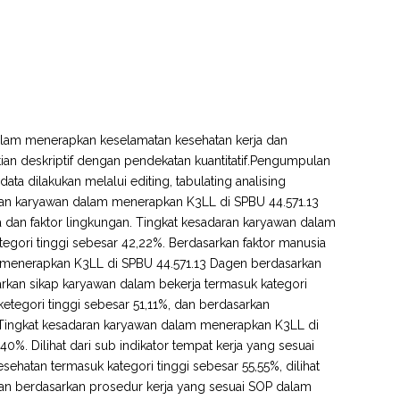
 dalam menerapkan keselamatan kesehatan kerja dan
itian deskriptif dengan pendekatan kuantitatif.Pengumpulan
ata dilakukan melalui editing, tabulating analising
daran karyawan dalam menerapkan K3LL di SPBU 44.571.13
sia dan faktor lingkungan. Tingkat kesadaran karyawan dalam
gori tinggi sebesar 42,22%. Berdasarkan faktor manusia
am menerapkan K3LL di SPBU 44.571.13 Dagen berdasarkan
arkan sikap karyawan dalam bekerja termasuk kategori
tegori tinggi sebesar 51,11%, dan berdasarkan
%. Tingkat kesadaran karyawan dalam menerapkan K3LL di
%. Dilihat dari sub indikator tempat kerja yang sesuai
esehatan termasuk kategori tinggi sebesar 55,55%, dilihat
an berdasarkan prosedur kerja yang sesuai SOP dalam