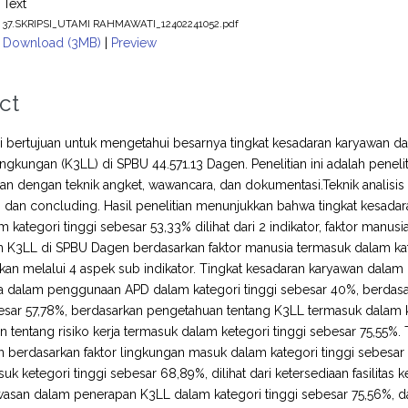
Text
37.SKRIPSI_UTAMI RAHMAWATI_12402241052.pdf
Download (3MB)
|
Preview
ct
ini bertujuan untuk mengetahui besarnya tingkat kesadaran karyawan
ingkungan (K3LL) di SPBU 44.571.13 Dagen. Penelitian ini adalah penel
kan dengan teknik angket, wawancara, dan dokumentasi.Teknik analisis d
g, dan concluding. Hasil penelitian menunjukkan bahwa tingkat kesa
 kategori tinggi sebesar 53,33% dilihat dari 2 indikator, faktor manu
K3LL di SPBU Dagen berdasarkan faktor manusia termasuk dalam kate
ikan melalui 4 aspek sub indikator. Tingkat kesadaran karyawan dal
rja dalam penggunaan APD dalam kategori tinggi sebesar 40%, berdas
sar 57,78%, berdasarkan pengetahuan tentang K3LL termasuk dalam ke
 tentang risiko kerja termasuk dalam ketegori tinggi sebesar 75,55
berdasarkan faktor lingkungan masuk dalam kategori tinggi sebesar 40
k ketegori tinggi sebesar 68,89%, dilihat dari ketersediaan fasilitas k
wasan dalam penerapan K3LL dalam kategori tinggi sebesar 75,56%, d