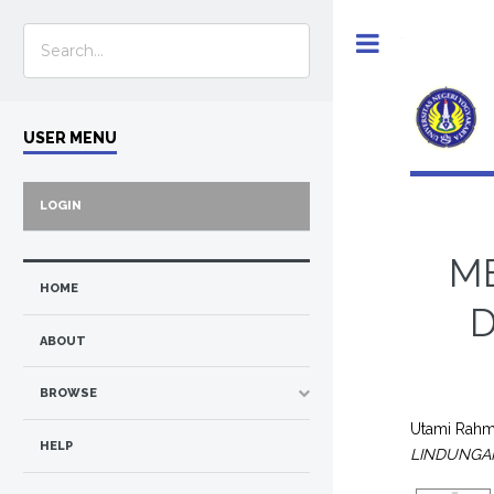
Toggle
USER MENU
LOGIN
M
HOME
D
ABOUT
BROWSE
Utami Rahm
HELP
LINDUNGAN