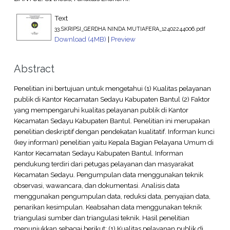
Text
33.SKRIPSI_GERDHA NINDA MUTIAFERA_12402244006.pdf
Download (4MB)
|
Preview
Abstract
Penelitian ini bertujuan untuk mengetahui (1) Kualitas pelayanan
publik di Kantor Kecamatan Sedayu Kabupaten Bantul (2) Faktor
yang mempengaruhi kualitas pelayanan publik di Kantor
Kecamatan Sedayu Kabupaten Bantul. Penelitian ini merupakan
penelitian deskriptif dengan pendekatan kualitatif. Informan kunci
(key informan) penelitian yaitu Kepala Bagian Pelayana Umum di
Kantor Kecamatan Sedayu Kabupaten Bantul. Informan
pendukung terdiri dari petugas pelayanan dan masyarakat
Kecamatan Sedayu. Pengumpulan data menggunakan teknik
observasi, wawancara, dan dokumentasi. Analisis data
menggunakan pengumpulan data, reduksi data, penyajian data,
penarikan kesimpulan. Keabsahan data menggunakan teknik
triangulasi sumber dan triangulasi teknik. Hasil penelitian
menunjukkan sebagai berikut: (1) Kualitas pelayanan publik di