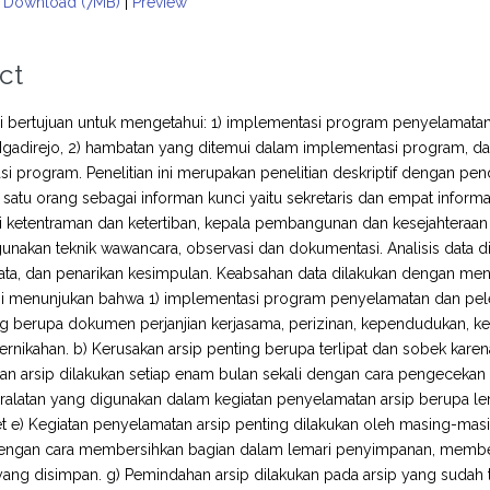
Download (7MB)
|
Preview
ct
ini bertujuan untuk mengetahui: 1) implementasi program penyelamata
Ngadirejo, 2) hambatan yang ditemui dalam implementasi program, d
i program. Penelitian ini merupakan penelitian deskriptif dengan pendek
, satu orang sebagai informan kunci yaitu sekretaris dan empat inform
i ketentraman dan ketertiban, kepala pembangunan dan kesejahteraa
nakan teknik wawancara, observasi dan dokumentasi. Analisis data d
ata, dan penarikan kesimpulan. Keabsahan data dilakukan dengan men
ini menunjukan bahwa 1) implementasi program penyelamatan dan pele
ng berupa dokumen perjanjian kerjasama, perizinan, kependudukan, k
nikahan. b) Kerusakan arsip penting berupa terlipat dan sobek kare
n arsip dilakukan setiap enam bulan sekali dengan cara pengecekan a
eralatan yang digunakan dalam kegiatan penyelamatan arsip berupa lem
net e) Kegiatan penyelamatan arsip penting dilakukan oleh masing-ma
dengan cara membersihkan bagian dalam lemari penyimpanan, memberi
yang disimpan. g) Pemindahan arsip dilakukan pada arsip yang sudah 