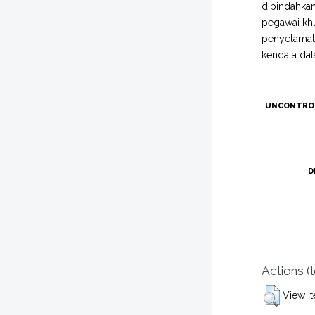
dipindahkan
pegawai khu
penyelamat
kendala da
UNCONTRO
D
Actions (
View I