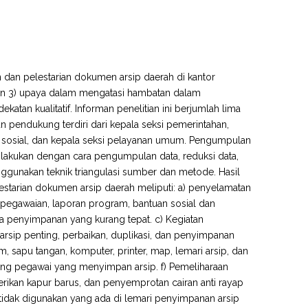
n dan pelestarian dokumen arsip daerah di kantor
an 3) upaya dalam mengatasi hambatan dalam
atan kualitatif. Informan penelitian ini berjumlah lima
an pendukung terdiri dari kepala seksi pemerintahan,
n sosial, dan kepala seksi pelayanan umum. Pengumpulan
ilakukan dengan cara pengumpulan data, reduksi data,
ggunakan teknik triangulasi sumber dan metode. Hasil
starian dokumen arsip daerah meliputi: a) penyelamatan
epegawaian, laporan program, bantuan sosial dan
na penyimpanan yang kurang tepat. c) Kegiatan
rsip penting, perbaikan, duplikasi, dan penyimpanan
, sapu tangan, komputer, printer, map, lemari arsip, dan
sing pegawai yang menyimpan arsip. f) Pemeliharaan
kan kapur barus, dan penyemprotan cairan anti rayap
tidak digunakan yang ada di lemari penyimpanan arsip