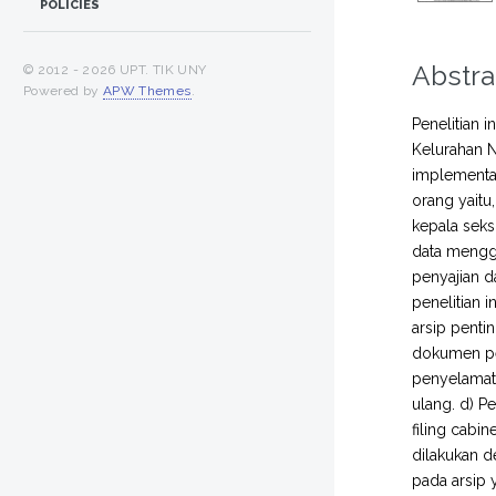
POLICIES
Abstra
© 2012 -
2026 UPT. TIK UNY
Powered by
APW Themes
.
Penelitian 
Kelurahan 
implementas
orang yaitu
kepala seks
data menggu
penyajian d
penelitian 
arsip penti
dokumen per
penyelamata
ulang. d) P
filing cabi
dilakukan 
pada arsip 