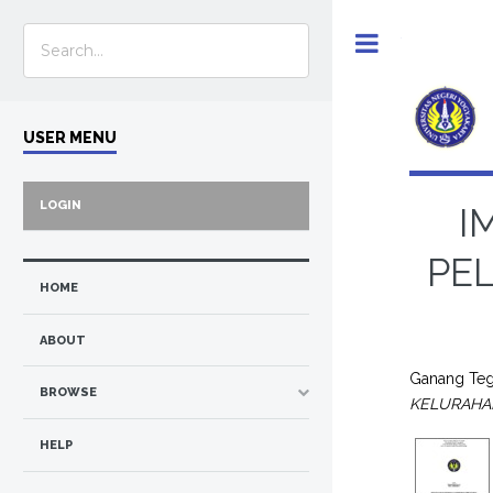
Toggle
USER MENU
LOGIN
I
PE
HOME
ABOUT
Ganang Teg
BROWSE
KELURAHA
HELP