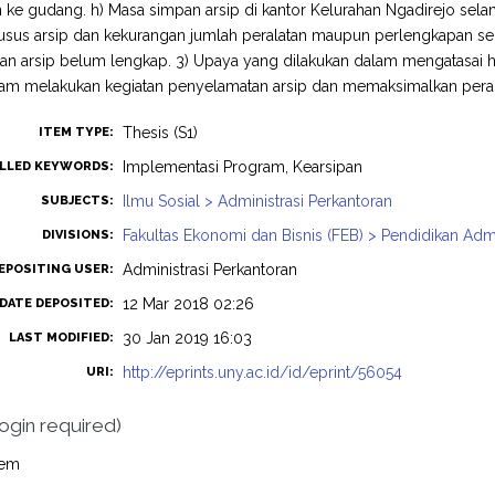
 ke gudang. h) Masa simpan arsip di kantor Kelurahan Ngadirejo selam
sus arsip dan kekurangan jumlah peralatan maupun perlengkapan ser
an arsip belum lengkap. 3) Upaya yang dilakukan dalam mengatasai 
lam melakukan kegiatan penyelamatan arsip dan memaksimalkan peral
Thesis (S1)
ITEM TYPE:
Implementasi Program, Kearsipan
LLED KEYWORDS:
Ilmu Sosial > Administrasi Perkantoran
SUBJECTS:
Fakultas Ekonomi dan Bisnis (FEB) > Pendidikan Admi
DIVISIONS:
Administrasi Perkantoran
EPOSITING USER:
12 Mar 2018 02:26
DATE DEPOSITED:
30 Jan 2019 16:03
LAST MODIFIED:
http://eprints.uny.ac.id/id/eprint/56054
URI:
login required)
tem