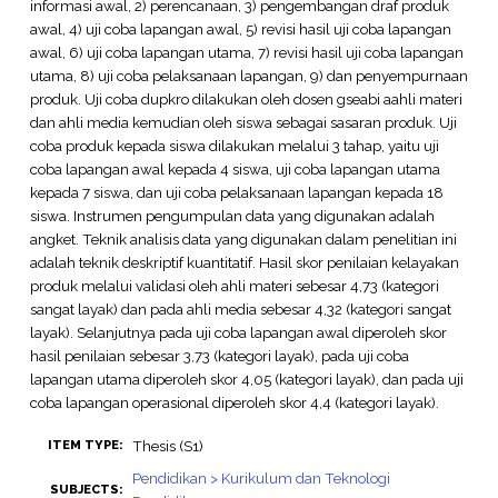
informasi awal, 2) perencanaan, 3) pengembangan draf produk
awal, 4) uji coba lapangan awal, 5) revisi hasil uji coba lapangan
awal, 6) uji coba lapangan utama, 7) revisi hasil uji coba lapangan
utama, 8) uji coba pelaksanaan lapangan, 9) dan penyempurnaan
produk. Uji coba dupkro dilakukan oleh dosen gseabi aahli materi
dan ahli media kemudian oleh siswa sebagai sasaran produk. Uji
coba produk kepada siswa dilakukan melalui 3 tahap, yaitu uji
coba lapangan awal kepada 4 siswa, uji coba lapangan utama
kepada 7 siswa, dan uji coba pelaksanaan lapangan kepada 18
siswa. Instrumen pengumpulan data yang digunakan adalah
angket. Teknik analisis data yang digunakan dalam penelitian ini
adalah teknik deskriptif kuantitatif. Hasil skor penilaian kelayakan
produk melalui validasi oleh ahli materi sebesar 4,73 (kategori
sangat layak) dan pada ahli media sebesar 4,32 (kategori sangat
layak). Selanjutnya pada uji coba lapangan awal diperoleh skor
hasil penilaian sebesar 3,73 (kategori layak), pada uji coba
lapangan utama diperoleh skor 4,05 (kategori layak), dan pada uji
coba lapangan operasional diperoleh skor 4,4 (kategori layak).
Thesis (S1)
ITEM TYPE:
Pendidikan > Kurikulum dan Teknologi
SUBJECTS: