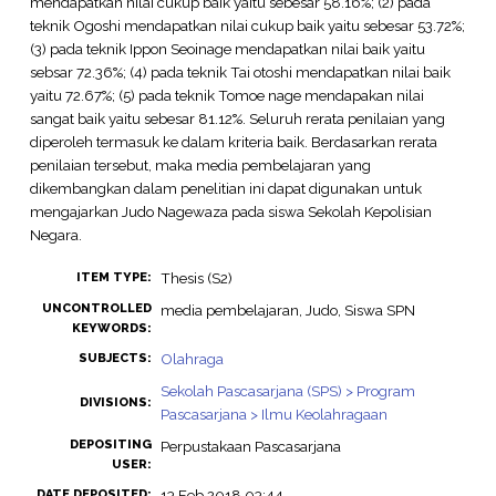
mendapatkan nilai cukup baik yaitu sebesar 58.16%; (2) pada
teknik Ogoshi mendapatkan nilai cukup baik yaitu sebesar 53.72%;
(3) pada teknik Ippon Seoinage mendapatkan nilai baik yaitu
sebsar 72.36%; (4) pada teknik Tai otoshi mendapatkan nilai baik
yaitu 72.67%; (5) pada teknik Tomoe nage mendapakan nilai
sangat baik yaitu sebesar 81.12%. Seluruh rerata penilaian yang
diperoleh termasuk ke dalam kriteria baik. Berdasarkan rerata
penilaian tersebut, maka media pembelajaran yang
dikembangkan dalam penelitian ini dapat digunakan untuk
mengajarkan Judo Nagewaza pada siswa Sekolah Kepolisian
Negara.
Thesis (S2)
ITEM TYPE:
UNCONTROLLED
media pembelajaran, Judo, Siswa SPN
KEYWORDS:
Olahraga
SUBJECTS:
Sekolah Pascasarjana (SPS) > Program
DIVISIONS:
Pascasarjana > Ilmu Keolahragaan
DEPOSITING
Perpustakaan Pascasarjana
USER:
13 Feb 2018 03:44
DATE DEPOSITED: