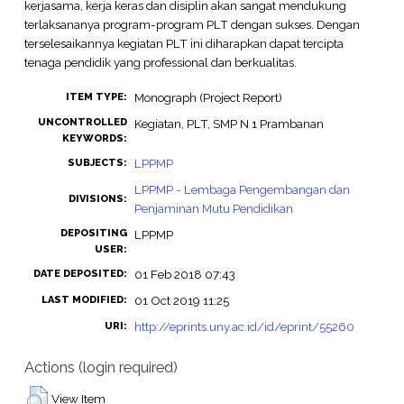
kerjasama, kerja keras dan disiplin akan sangat mendukung
terlaksananya program-program PLT dengan sukses. Dengan
terselesaikannya kegiatan PLT ini diharapkan dapat tercipta
tenaga pendidik yang professional dan berkualitas.
Monograph (Project Report)
ITEM TYPE:
UNCONTROLLED
Kegiatan, PLT, SMP N 1 Prambanan
KEYWORDS:
LPPMP
SUBJECTS:
LPPMP - Lembaga Pengembangan dan
DIVISIONS:
Penjaminan Mutu Pendidikan
DEPOSITING
LPPMP
USER:
01 Feb 2018 07:43
DATE DEPOSITED:
01 Oct 2019 11:25
LAST MODIFIED:
http://eprints.uny.ac.id/id/eprint/55260
URI:
Actions (login required)
View Item