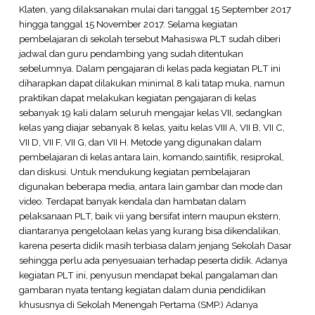
Klaten, yang dilaksanakan mulai dari tanggal 15 September 2017
hingga tanggal 15 November 2017. Selama kegiatan
pembelajaran di sekolah tersebut Mahasiswa PLT sudah diberi
jadwal dan guru pendambing yang sudah ditentukan
sebelumnya. Dalam pengajaran di kelas pada kegiatan PLT ini
diharapkan dapat dilakukan minimal 8 kali tatap muka, namun
praktikan dapat melakukan kegiatan pengajaran di kelas
sebanyak 19 kali dalam seluruh mengajar kelas VII, sedangkan
kelas yang diajar sebanyak 8 kelas, yaitu kelas VIII A, VII B, VII C,
VII D, VII F, VII G, dan VII H. Metode yang digunakan dalam
pembelajaran di kelas antara lain, komando,saintifik, resiprokal,
dan diskusi. Untuk mendukung kegiatan pembelajaran
digunakan beberapa media, antara lain gambar dan mode dan
video. Terdapat banyak kendala dan hambatan dalam
pelaksanaan PLT, baik vii yang bersifat intern maupun ekstern,
diantaranya pengelolaan kelas yang kurang bisa dikendalikan,
karena peserta didik masih terbiasa dalam jenjang Sekolah Dasar
sehingga perlu ada penyesuaian terhadap peserta didik. Adanya
kegiatan PLT ini, penyusun mendapat bekal pangalaman dan
gambaran nyata tentang kegiatan dalam dunia pendidikan
khususnya di Sekolah Menengah Pertama (SMP.) Adanya