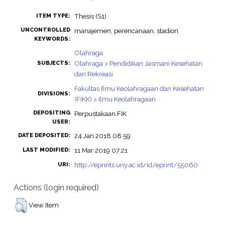
Thesis (S1)
ITEM TYPE:
UNCONTROLLED
manajemen, perencanaan, stadion
KEYWORDS:
Olahraga
Olahraga > Pendidikan Jasmani Kesehatan
SUBJECTS:
dan Rekreasi
Fakultas Ilmu Keolahragaan dan Kesehatan
DIVISIONS:
(FIKK) > Ilmu Keolahragaan
DEPOSITING
Perpustakaan FIK
USER:
24 Jan 2018 08:59
DATE DEPOSITED:
11 Mar 2019 07:21
LAST MODIFIED:
http://eprints.uny.ac.id/id/eprint/55060
URI:
Actions (login required)
View Item