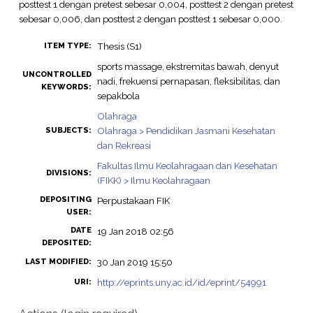
posttest 1 dengan pretest sebesar 0,004, posttest 2 dengan pretest
sebesar 0,006, dan posttest 2 dengan posttest 1 sebesar 0,000.
Thesis (S1)
ITEM TYPE:
sports massage, ekstremitas bawah, denyut
UNCONTROLLED
nadi, frekuensi pernapasan, fleksibilitas, dan
KEYWORDS:
sepakbola
Olahraga
Olahraga > Pendidikan Jasmani Kesehatan
SUBJECTS:
dan Rekreasi
Fakultas Ilmu Keolahragaan dan Kesehatan
DIVISIONS:
(FIKK) > Ilmu Keolahragaan
DEPOSITING
Perpustakaan FIK
USER:
DATE
19 Jan 2018 02:56
DEPOSITED:
30 Jan 2019 15:50
LAST MODIFIED:
http://eprints.uny.ac.id/id/eprint/54991
URI: