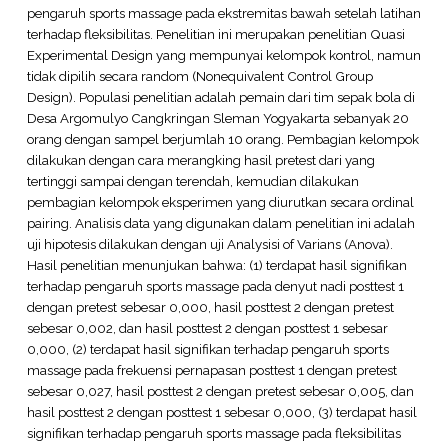
pengaruh sports massage pada ekstremitas bawah setelah latihan
terhadap fleksibilitas. Penelitian ini merupakan penelitian Quasi
Experimental Design yang mempunyai kelompok kontrol, namun
tidak dipilih secara random (Nonequivalent Control Group
Design). Populasi penelitian adalah pemain dari tim sepak bola di
Desa Argomulyo Cangkringan Sleman Yogyakarta sebanyak 20
orang dengan sampel berjumlah 10 orang. Pembagian kelompok
dilakukan dengan cara merangking hasil pretest dari yang
tertinggi sampai dengan terendah, kemudian dilakukan
pembagian kelompok eksperimen yang diurutkan secara ordinal
pairing. Analisis data yang digunakan dalam penelitian ini adalah
uji hipotesis dilakukan dengan uji Analysisi of Varians (Anova).
Hasil penelitian menunjukan bahwa: (1) terdapat hasil signifikan
terhadap pengaruh sports massage pada denyut nadi posttest 1
dengan pretest sebesar 0,000, hasil posttest 2 dengan pretest
sebesar 0,002, dan hasil posttest 2 dengan posttest 1 sebesar
0,000, (2) terdapat hasil signifikan terhadap pengaruh sports
massage pada frekuensi pernapasan posttest 1 dengan pretest
sebesar 0,027, hasil posttest 2 dengan pretest sebesar 0,005, dan
hasil posttest 2 dengan posttest 1 sebesar 0,000, (3) terdapat hasil
signifikan terhadap pengaruh sports massage pada fleksibilitas