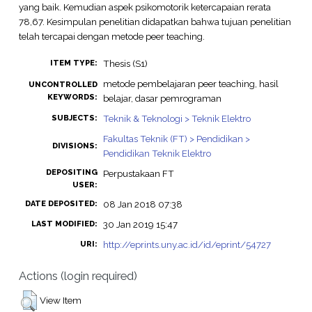
yang baik. Kemudian aspek psikomotorik ketercapaian rerata
78,67. Kesimpulan penelitian didapatkan bahwa tujuan penelitian
telah tercapai dengan metode peer teaching.
Thesis (S1)
ITEM TYPE:
metode pembelajaran peer teaching, hasil
UNCONTROLLED
KEYWORDS:
belajar, dasar pemrograman
Teknik & Teknologi > Teknik Elektro
SUBJECTS:
Fakultas Teknik (FT) > Pendidikan >
DIVISIONS:
Pendidikan Teknik Elektro
DEPOSITING
Perpustakaan FT
USER:
08 Jan 2018 07:38
DATE DEPOSITED:
30 Jan 2019 15:47
LAST MODIFIED:
http://eprints.uny.ac.id/id/eprint/54727
URI:
Actions (login required)
View Item