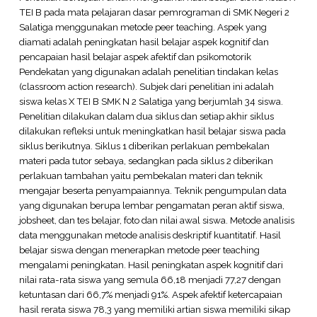
TEI B pada mata pelajaran dasar pemrograman di SMK Negeri 2
Salatiga menggunakan metode peer teaching. Aspek yang
diamati adalah peningkatan hasil belajar aspek kognitif dan
pencapaian hasil belajar aspek afektif dan psikomotorik
Pendekatan yang digunakan adalah penelitian tindakan kelas
(classroom action research). Subjek dari penelitian ini adalah
siswa kelas X TEI B SMK N 2 Salatiga yang berjumlah 34 siswa.
Penelitian dilakukan dalam dua siklus dan setiap akhir siklus
dilakukan refleksi untuk meningkatkan hasil belajar siswa pada
siklus berikutnya. Siklus 1 diberikan perlakuan pembekalan
materi pada tutor sebaya, sedangkan pada siklus 2 diberikan
perlakuan tambahan yaitu pembekalan materi dan teknik
mengajar beserta penyampaiannya. Teknik pengumpulan data
yang digunakan berupa lembar pengamatan peran aktif siswa,
jobsheet, dan tes belajar, foto dan nilai awal siswa. Metode analisis
data menggunakan metode analisis deskriptif kuantitatif. Hasil
belajar siswa dengan menerapkan metode peer teaching
mengalami peningkatan. Hasil peningkatan aspek kognitif dari
nilai rata-rata siswa yang semula 66,18 menjadi 77,27 dengan
ketuntasan dari 66,7% menjadi 91%. Aspek afektif ketercapaian
hasil rerata siswa 78,3 yang memiliki artian siswa memiliki sikap